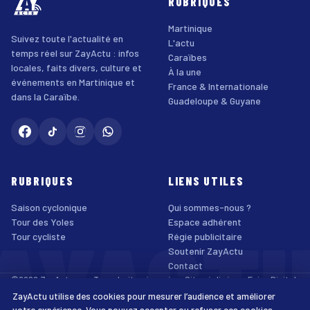
RUBRIQUES
Martinique
Suivez toute l'actualité en
L'actu
temps réel sur ZayActu : infos
Caraïbes
locales, faits divers, culture et
À la une
événements en Martinique et
France & Internationale
dans la Caraïbe.
Guadeloupe & Guyane
RUBRIQUES
LIENS UTILES
Saison cyclonique
Qui sommes-nous ?
AYACT
Tour des Yoles
Espace adhérent
Tour cycliste
Régie publicitaire
Soutenir ZayActu
Contact
©2026 ZayActu.org. Tous droits réservés. · Site réalisé par
Enjoy Digital
Agency
ZayActu utilise des cookies pour mesurer l’audience et améliorer
↑
Mentions légales
Confidentialité
Cookies
CGU
Accessibilité
votre expérience. Vous pouvez accepter ou refuser ces cookies.