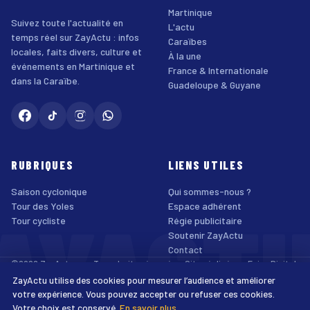
Martinique
Suivez toute l'actualité en
L'actu
temps réel sur ZayActu : infos
Caraïbes
locales, faits divers, culture et
À la une
événements en Martinique et
France & Internationale
dans la Caraïbe.
Guadeloupe & Guyane
RUBRIQUES
LIENS UTILES
Saison cyclonique
Qui sommes-nous ?
AYACT
Tour des Yoles
Espace adhérent
Tour cycliste
Régie publicitaire
Soutenir ZayActu
Contact
©2026 ZayActu.org. Tous droits réservés. · Site réalisé par
Enjoy Digital
Agency
ZayActu utilise des cookies pour mesurer l’audience et améliorer
↑
Mentions légales
Confidentialité
Cookies
CGU
Accessibilité
votre expérience. Vous pouvez accepter ou refuser ces cookies.
Votre choix est conservé.
En savoir plus