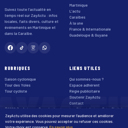
Martinique
Suivez toute l'actualité en
L'actu
temps réel sur ZayActu : infos
Caraïbes
locales, faits divers, culture et
À la une
événements en Martinique et
France & Internationale
dans la Caraïbe.
Guadeloupe & Guyane
RUBRIQUES
LIENS UTILES
Saison cyclonique
Qui sommes-nous ?
AYACT
Tour des Yoles
Espace adhérent
Tour cycliste
Régie publicitaire
Soutenir ZayActu
Contact
©2026 ZayActu.org. Tous droits réservés. · Site réalisé par
Enjoy Digital
Agency
ZayActu utilise des cookies pour mesurer l’audience et améliorer
↑
Mentions légales
Confidentialité
Cookies
CGU
Accessibilité
votre expérience. Vous pouvez accepter ou refuser ces cookies.
Votre choix est conservé.
En savoir plus