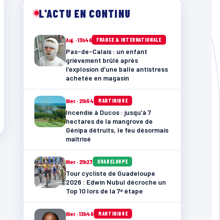
L'ACTU EN CONTINU
Auj. · 13h46
FRANCE & INTERNATIONALE
Pas-de-Calais : un enfant
grièvement brûlé après
l’explosion d’une balle antistress
achetée en magasin
Hier · 21h54
MARTINIQUE
Incendie à Ducos : jusqu’à 7
hectares de la mangrove de
Génipa détruits, le feu désormais
maîtrisé
Hier · 21h27
GUADELOUPE
Tour cycliste de Guadeloupe
2026 : Edwin Nubul décroche un
Top 10 lors de la 7ᵉ étape
Hier · 13h48
MARTINIQUE