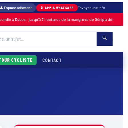
👤 Espace adhérent
📱 APP & WHATSAPP
Envoyer une info
e à Ducos : jusqu’à 7 hectares de la mangrove de Génipa détruits, le feu 
🔍
TOUR CYCLISTE
CONTACT