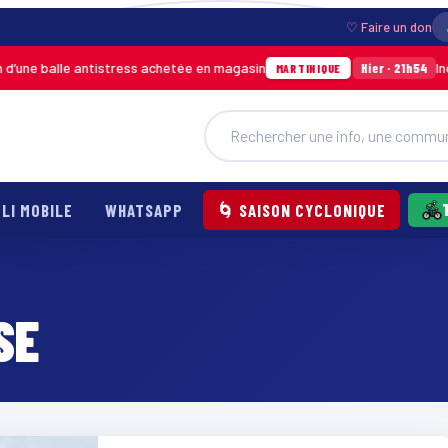
♡ Faire un don
ne balle antistress achetée en magasin
Incendi
Hier · 21h54
MARTINIQUE
LI MOBILE
WHATSAPP
🌀 SAISON CYCLONIQUE
SE