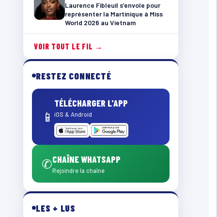
Laurence Fibleuil s’envole pour
représenter la Martinique à Miss
World 2026 au Vietnam
VOIR TOUT LE FIL →
RESTEZ CONNECTÉ
TÉLÉCHARGER L'APP
📱
iOS & Android
CHAÎNE WHATSAPP
✆
Rejoindre la chaîne
LES + LUS