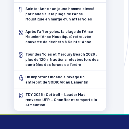
1
Sainte-Anne : un jeune homme blessé
par balles sur la plage de l’Anse
Moustique en marge d’un after yoles
2
Après l’after yoles, la plage de l’Anse
Meunier (Anse Moustique) retrouvée
couverte de déchets à Sainte-Anne
3
Tour des Yoles et Mercury Beach 2026 :
plus de 120 infractions relevées lors des
contrôles des forces de l’ordre
4
Un important incendie ravage un
entrepôt de SODICAR au Lamentin
5
TDY 2026 : Cottrell – Leader Mat
renverse UFR – Chanflor et remporte la
40ᵉ édition