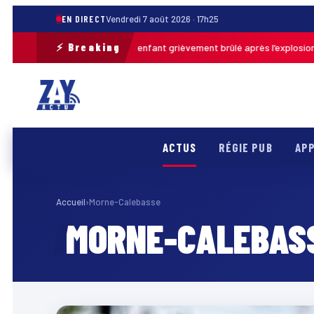
EN DIRECT
Vendredi 7 août 2026 · 17h25
⚡ Breaking
Pas-de-Calais : un enfant grièvement brûlé après l’explosion d’u
· 13h46
ACTUS
RÉGIE PUB
APP
Accueil
›
Morne-Calebasse
MORNE-CALEBAS