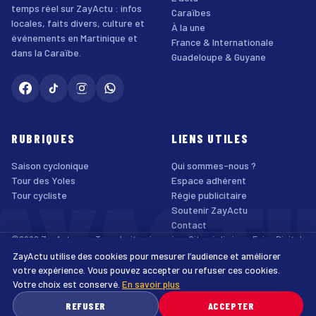
temps réel sur ZayActu : infos
Caraïbes
locales, faits divers, culture et
À la une
événements en Martinique et
France & Internationale
dans la Caraïbe.
Guadeloupe & Guyane
RUBRIQUES
LIENS UTILES
Saison cyclonique
Qui sommes-nous ?
AYACT
Tour des Yoles
Espace adhérent
Tour cycliste
Régie publicitaire
Soutenir ZayActu
Contact
©2026 ZayActu.org. Tous droits réservés. · Site réalisé par
Enjoy Digital
Agency
ZayActu utilise des cookies pour mesurer l’audience et améliorer
↑
Mentions légales
Confidentialité
Cookies
CGU
Accessibilité
votre expérience. Vous pouvez accepter ou refuser ces cookies.
Votre choix est conservé.
En savoir plus
♿
REFUSER
ACCEPTER