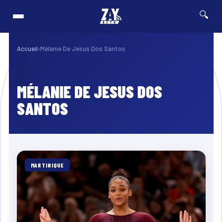
🔍
cliste de Guadeloupe 2026 : Edwin Nubul décroche un Top 10 lors de la 7ᵉ étap
⚡ Breaking
Accueil
›
Mélanie De Jesus Dos Santos
MÉLANIE DE JESUS DOS
SANTOS
MARTINIQUE