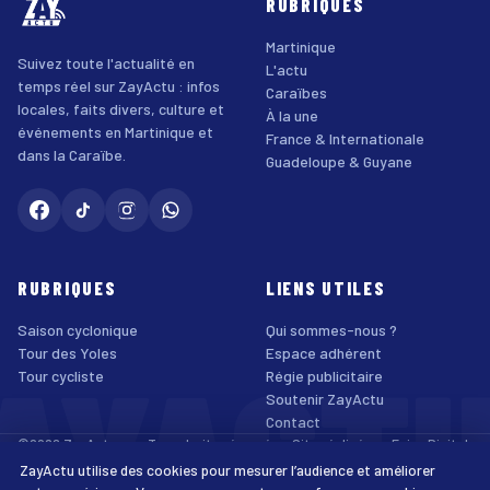
RUBRIQUES
Martinique
Suivez toute l'actualité en
L'actu
temps réel sur ZayActu : infos
Caraïbes
locales, faits divers, culture et
À la une
événements en Martinique et
France & Internationale
dans la Caraïbe.
Guadeloupe & Guyane
RUBRIQUES
LIENS UTILES
Saison cyclonique
Qui sommes-nous ?
AYACT
Tour des Yoles
Espace adhérent
Tour cycliste
Régie publicitaire
Soutenir ZayActu
Contact
©2026 ZayActu.org. Tous droits réservés. · Site réalisé par
Enjoy Digital
Agency
ZayActu utilise des cookies pour mesurer l’audience et améliorer
↑
Mentions légales
Confidentialité
Cookies
CGU
Accessibilité