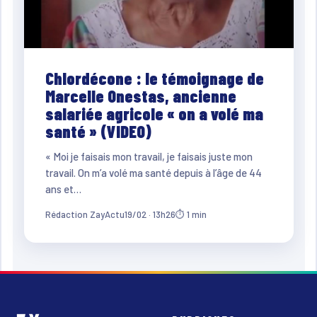
Chlordécone : le témoignage de
Marcelle Onestas, ancienne
salariée agricole « on a volé ma
santé » (VIDEO)
« Moi je faisais mon travail, je faisais juste mon
travail. On m’a volé ma santé depuis à l’âge de 44
ans et…
Rédaction ZayActu
19/02 · 13h26
⏱ 1 min