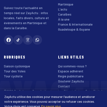
Martinique
Suivez toute l'actualité en
L'actu
temps réel sur ZayActu : infos
Caraïbes
locales, faits divers, culture et
À la une
événements en Martinique et
France & Internationale
dans la Caraïbe.
Guadeloupe & Guyane
RUBRIQUES
LIENS UTILES
Saison cyclonique
Qui sommes-nous ?
AYACT
Tour des Yoles
Espace adhérent
Tour cycliste
Régie publicitaire
Soutenir ZayActu
Contact
©2026 ZayActu.org. Tous droits réservés. · Site réalisé par
Enjoy Digital
Agency
ZayActu utilise des cookies pour mesurer l’audience et améliorer
↑
Mentions légales
Confidentialité
Cookies
CGU
Accessibilité
votre expérience. Vous pouvez accepter ou refuser ces cookies.
Votre choix est conservé.
En savoir plus