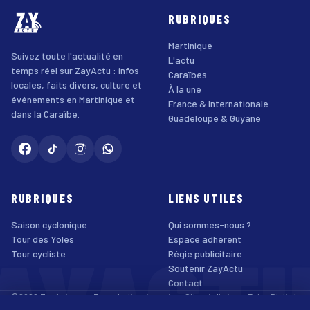
RUBRIQUES
Martinique
Suivez toute l'actualité en
L'actu
temps réel sur ZayActu : infos
Caraïbes
locales, faits divers, culture et
À la une
événements en Martinique et
France & Internationale
dans la Caraïbe.
Guadeloupe & Guyane
RUBRIQUES
LIENS UTILES
Saison cyclonique
Qui sommes-nous ?
AYACT
Tour des Yoles
Espace adhérent
Tour cycliste
Régie publicitaire
Soutenir ZayActu
Contact
©2026 ZayActu.org. Tous droits réservés. · Site réalisé par
Enjoy Digital
Agency