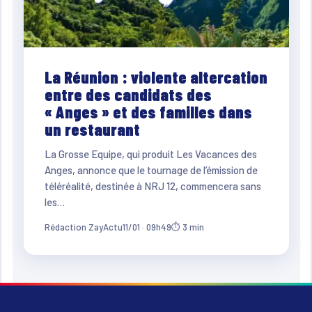
La Réunion : violente altercation
entre des candidats des
« Anges » et des familles dans
un restaurant
La Grosse Equipe, qui produit Les Vacances des
Anges, annonce que le tournage de l’émission de
téléréalité, destinée à NRJ 12, commencera sans
les…
Rédaction ZayActu
11/01 · 09h49
⏱ 3 min