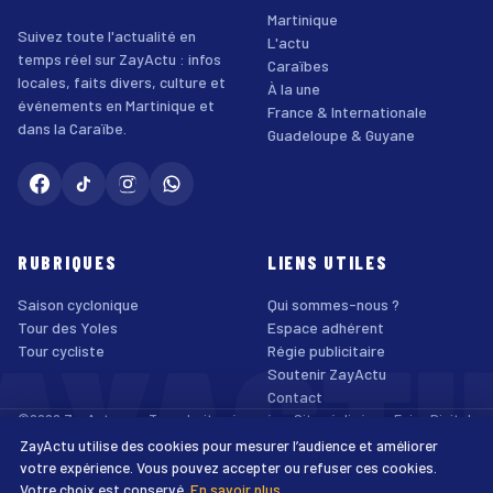
Martinique
Suivez toute l'actualité en
L'actu
temps réel sur ZayActu : infos
Caraïbes
locales, faits divers, culture et
À la une
événements en Martinique et
France & Internationale
dans la Caraïbe.
Guadeloupe & Guyane
RUBRIQUES
LIENS UTILES
Saison cyclonique
Qui sommes-nous ?
AYACT
Tour des Yoles
Espace adhérent
Tour cycliste
Régie publicitaire
Soutenir ZayActu
Contact
©2026 ZayActu.org. Tous droits réservés. · Site réalisé par
Enjoy Digital
Agency
ZayActu utilise des cookies pour mesurer l’audience et améliorer
↑
Mentions légales
Confidentialité
Cookies
CGU
Accessibilité
votre expérience. Vous pouvez accepter ou refuser ces cookies.
Votre choix est conservé.
En savoir plus