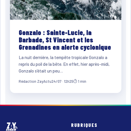
Gonzalo : Sainte-Lucie, la
Barbade, St Vincent et les
Grenadines en alerte cyclonique
La nuit dernière, la tempête tropicale Gonzalo a
repris du poil de la bête. En effet, hier après-midi,
Gonzalo s’était un peu…
Rédaction ZayActu
24/07 · 12h25
⏱ 1 min
RUBRIQUES