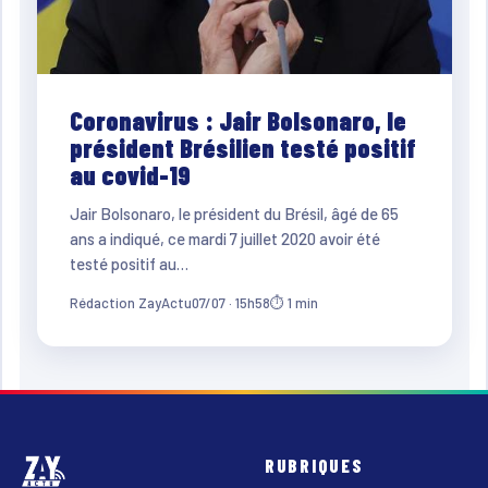
Coronavirus : Jair Bolsonaro, le
président Brésilien testé positif
au covid-19
Jair Bolsonaro, le président du Brésil, âgé de 65
ans a indiqué, ce mardi 7 juillet 2020 avoir été
testé positif au…
Rédaction ZayActu
07/07 · 15h58
⏱ 1 min
RUBRIQUES