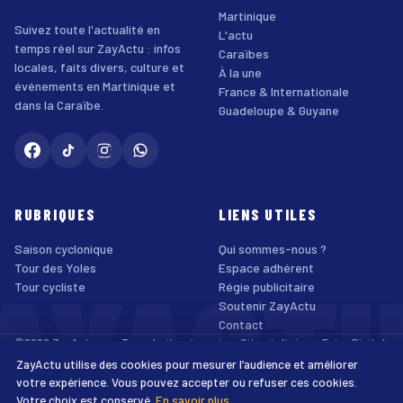
Martinique
Suivez toute l'actualité en
L'actu
temps réel sur ZayActu : infos
Caraïbes
locales, faits divers, culture et
À la une
événements en Martinique et
France & Internationale
dans la Caraïbe.
Guadeloupe & Guyane
RUBRIQUES
LIENS UTILES
Saison cyclonique
Qui sommes-nous ?
AYACT
Tour des Yoles
Espace adhérent
Tour cycliste
Régie publicitaire
Soutenir ZayActu
Contact
©2026 ZayActu.org. Tous droits réservés. · Site réalisé par
Enjoy Digital
Agency
ZayActu utilise des cookies pour mesurer l’audience et améliorer
↑
Mentions légales
Confidentialité
Cookies
CGU
Accessibilité
votre expérience. Vous pouvez accepter ou refuser ces cookies.
Votre choix est conservé.
En savoir plus