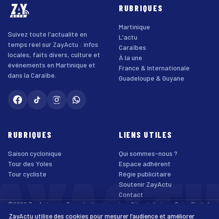
RUBRIQUES
Martinique
Suivez toute l'actualité en
L'actu
temps réel sur ZayActu : infos
Caraïbes
locales, faits divers, culture et
À la une
événements en Martinique et
France & Internationale
dans la Caraïbe.
Guadeloupe & Guyane
RUBRIQUES
LIENS UTILES
Saison cyclonique
Qui sommes-nous ?
AYACT
Tour des Yoles
Espace adhérent
Tour cycliste
Régie publicitaire
Soutenir ZayActu
Contact
©2026 ZayActu.org. Tous droits réservés. · Site réalisé par
Enjoy Digital
Agency
ZayActu utilise des cookies pour mesurer l’audience et améliorer