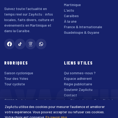
Martinique
Suivez toute l'actualité en
L'actu
temps réel sur ZayActu : infos
Caraïbes
locales, faits divers, culture et
À la une
événements en Martinique et
France & Internationale
dans la Caraïbe.
Guadeloupe & Guyane
RUBRIQUES
LIENS UTILES
Saison cyclonique
Qui sommes-nous ?
AYACT
Tour des Yoles
Espace adhérent
Tour cycliste
Régie publicitaire
Soutenir ZayActu
Contact
©2026 ZayActu.org. Tous droits réservés. · Site réalisé par
Enjoy Digital
Agency
ZayActu utilise des cookies pour mesurer l’audience et améliorer
↑
Mentions légales
Confidentialité
Cookies
CGU
Accessibilité
votre expérience. Vous pouvez accepter ou refuser ces cookies.
Votre choix est conservé.
En savoir plus