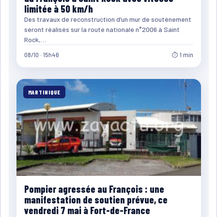
limitée à 50 km/h
Des travaux de reconstruction d’un mur de soutènement
seront réalisés sur la route nationale n°2006 à Saint
Rock,…
08/10 · 15h46
⏱ 1 min
MARTINIQUE
Pompier agressée au François : une
manifestation de soutien prévue, ce
vendredi 7 mai à Fort-de-France