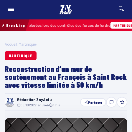
🔍
nfractions relevées lors des contrôles des forces de l’ordre
⚡ Breaking
04
MARTINIQUE
Accueil
›
Martinique
›
MARTINIQUE
Reconstruction d’un mur de
soutènement au François à Saint Rock
avec vitesse limitée à 50 km/h
Rédaction ZayActu
Partager
08/10/2021 à 15h46
·
⏱ 1 min