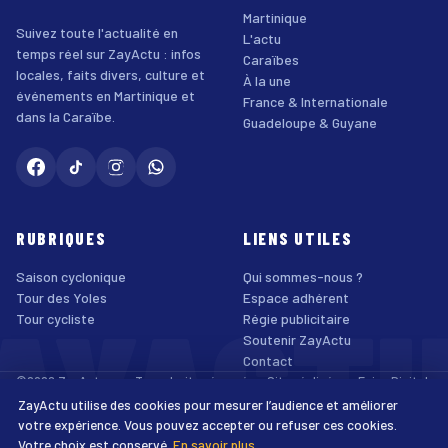
Martinique
Suivez toute l'actualité en
L'actu
temps réel sur ZayActu : infos
Caraïbes
locales, faits divers, culture et
À la une
événements en Martinique et
France & Internationale
dans la Caraïbe.
Guadeloupe & Guyane
RUBRIQUES
LIENS UTILES
Saison cyclonique
Qui sommes-nous ?
AYACT
Tour des Yoles
Espace adhérent
Tour cycliste
Régie publicitaire
Soutenir ZayActu
Contact
©2026 ZayActu.org. Tous droits réservés. · Site réalisé par
Enjoy Digital
Agency
ZayActu utilise des cookies pour mesurer l’audience et améliorer
↑
Mentions légales
Confidentialité
Cookies
CGU
Accessibilité
votre expérience. Vous pouvez accepter ou refuser ces cookies.
Votre choix est conservé.
En savoir plus