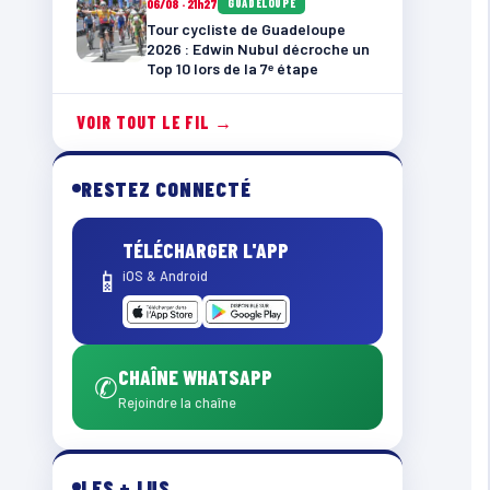
06/08 · 21h27
GUADELOUPE
Tour cycliste de Guadeloupe
2026 : Edwin Nubul décroche un
Top 10 lors de la 7ᵉ étape
VOIR TOUT LE FIL →
RESTEZ CONNECTÉ
TÉLÉCHARGER L'APP
📱
iOS & Android
CHAÎNE WHATSAPP
✆
Rejoindre la chaîne
LES + LUS