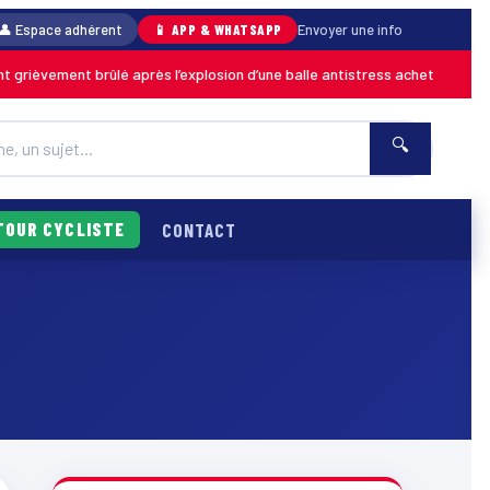
👤 Espace adhérent
📱 APP & WHATSAPP
Envoyer une info
èvement brûlé après l’explosion d’une balle antistress achetée en magasi
🔍
TOUR CYCLISTE
CONTACT