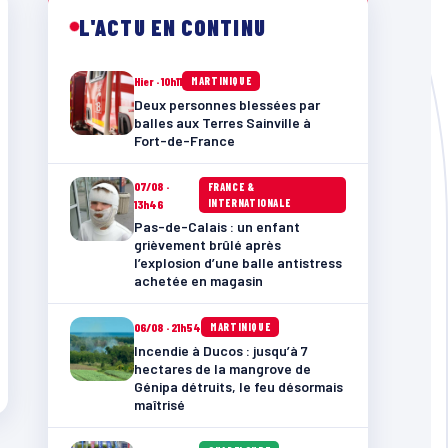
L'ACTU EN CONTINU
Hier · 10h11
MARTINIQUE
Deux personnes blessées par
balles aux Terres Sainville à
Fort-de-France
07/08 ·
FRANCE &
INTERNATIONALE
13h46
Pas-de-Calais : un enfant
grièvement brûlé après
l’explosion d’une balle antistress
achetée en magasin
06/08 · 21h54
MARTINIQUE
Incendie à Ducos : jusqu’à 7
hectares de la mangrove de
Génipa détruits, le feu désormais
maîtrisé