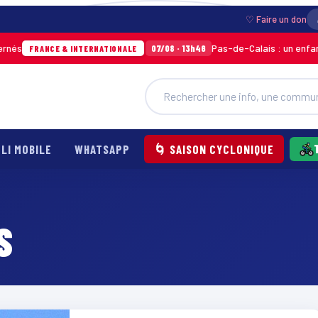
♡ Faire un don
Pas-de-Calais : un enfant gri
07/08 · 13h46
FRANCE & INTERNATIONALE
LI MOBILE
WHATSAPP
🌀 SAISON CYCLONIQUE
S