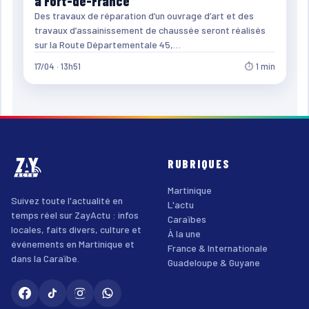
à Fort-de-France
Des travaux de réparation d’un ouvrage d’art et des
travaux d’assainissement de chaussée seront réalisés
sur la Route Départementale 45,…
17/04 · 13h51
⏱ 1 min
RUBRIQUES
Martinique
Suivez toute l'actualité en
L'actu
temps réel sur ZayActu : infos
Caraïbes
locales, faits divers, culture et
À la une
événements en Martinique et
France & Internationale
dans la Caraïbe.
Guadeloupe & Guyane