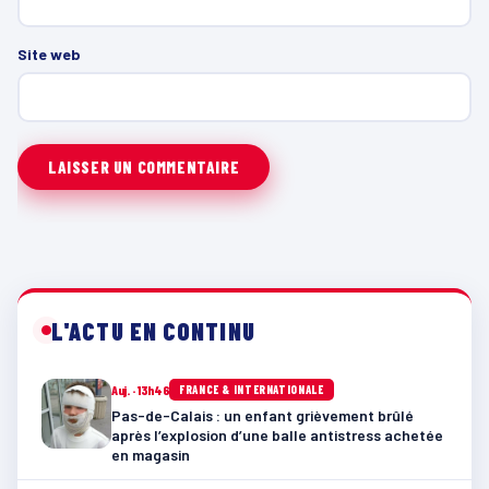
Site web
L'ACTU EN CONTINU
Auj. · 13h46
FRANCE & INTERNATIONALE
Pas-de-Calais : un enfant grièvement brûlé
après l’explosion d’une balle antistress achetée
en magasin