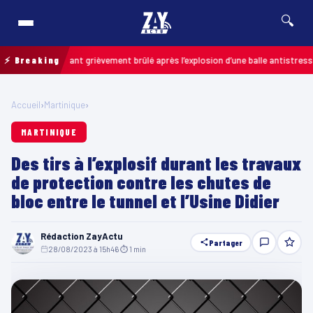
🔍
s : un enfant grièvement brûlé après l’explosion d’une balle antistress ache
⚡ Breaking
Accueil
›
Martinique
›
MARTINIQUE
Des tirs à l’explosif durant les travaux
de protection contre les chutes de
bloc entre le tunnel et l’Usine Didier
Rédaction ZayActu
Partager
28/08/2023 à 15h46
·
⏱ 1 min