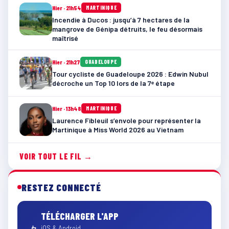
Hier · 21h54
MARTINIQUE
Incendie à Ducos : jusqu’à 7 hectares de la
mangrove de Génipa détruits, le feu désormais
maîtrisé
Hier · 21h27
GUADELOUPE
Tour cycliste de Guadeloupe 2026 : Edwin Nubul
décroche un Top 10 lors de la 7ᵉ étape
Hier · 13h48
MARTINIQUE
Laurence Fibleuil s’envole pour représenter la
Martinique à Miss World 2026 au Vietnam
VOIR TOUT LE FIL →
RESTEZ CONNECTÉ
TÉLÉCHARGER L'APP
iOS & Android