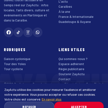
L'actu
temps réel sur ZayActu : infos
Caraïbes
locales, faits divers, culture et
À la une
événements en Martinique et
France & Internationale
dans la Caraïbe.
Guadeloupe & Guyane
RUBRIQUES
LIENS UTILES
Saison cyclonique
Qui sommes-nous ?
AYACT
Tour des Yoles
Espace adhérent
Tour cycliste
Régie publicitaire
Soutenir ZayActu
Contact
©2026 ZayActu.org. Tous droits réservés. · Site réalisé par
Enjoy Digital
Agency
ZayActu utilise des cookies pour mesurer l’audience et améliorer
↑
Mentions légales
Confidentialité
Cookies
CGU
Accessibilité
votre expérience. Vous pouvez accepter ou refuser ces cookies.
Votre choix est conservé.
En savoir plus
♿
REFUSER
ACCEPTER