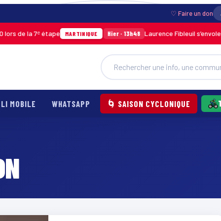
♡ Faire un don
 de la 7ᵉ étape
Laurence Fibleuil s’envole pou
Hier · 13h48
MARTINIQUE
LI MOBILE
WHATSAPP
🌀 SAISON CYCLONIQUE
ON