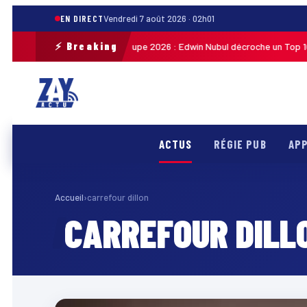
EN DIRECT
Vendredi 7 août 2026 · 02h01
⚡ Breaking
Tour cycliste de Guadeloupe 2026 : Edwin Nubul décroche un Top 10 lors
7
ACTUS
RÉGIE PUB
APP
Accueil
›
carrefour dillon
CARREFOUR DILL