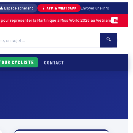
👤 Espace adhérent
📱 APP & WHATSAPP
Envoyer une info
r représenter la Martinique à Miss World 2026 au Vietnam
0
MARTINIQUE
🔍
TOUR CYCLISTE
CONTACT