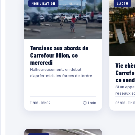
MOBILISATION
L'ACTU
Tensions aux abords de
Carrefour Dillon, ce
mercredi
Vie chèr
Malheureusement, en début
Carrefou
d’après-midi, les forces de l’ordre
ce vend
ont fait usage de gaz lacrymogène
Si un appel
pour tenter de disperser…
réseaux s
blocage de
11/09 · 19h02
⏱ 1 min
06/09 · 11h1
a…