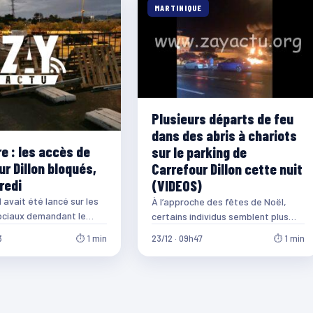
MARTINIQUE
Plusieurs départs de feu
dans des abris à chariots
e : les accès de
sur le parking de
r Dillon bloqués,
Carrefour Dillon cette nuit
redi
(VIDEOS)
 avait été lancé sur les
À l’approche des fêtes de Noël,
ociaux demandant le
certains individus semblent plus
s routes, la stratégie
excités que jamais. En effet, vers
3
⏱ 1 min
23/12 · 09h47
⏱ 1 min
minuit la…