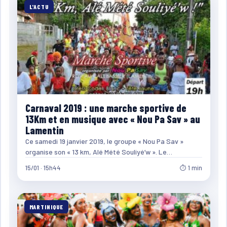
L'ACTU
Carnaval 2019 : une marche sportive de
13Km et en musique avec « Nou Pa Sav » au
Lamentin
Ce samedi 19 janvier 2019, le groupe « Nou Pa Sav »
organise son « 13 km, Alé Mété Souliyé’w ». Le…
15/01 · 15h44
⏱ 1 min
MARTINIQUE