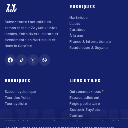
RUBRIQUES
Martinique
Suivez toute l'actualité en
L'actu
temps réel sur ZayActu : infos
Caraïbes
locales, faits divers, culture et
À la une
événements en Martinique et
France & Internationale
dans la Caraïbe.
Guadeloupe & Guyane
RUBRIQUES
LIENS UTILES
Saison cyclonique
Qui sommes-nous ?
AYACT
Tour des Yoles
Espace adhérent
Tour cycliste
Régie publicitaire
Soutenir ZayActu
Contact
©2026 ZayActu.org. Tous droits réservés. · Site réalisé par
Enjoy Digital
Agency
ZayActu utilise des cookies pour mesurer l’audience et améliorer