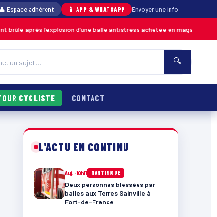
👤 Espace adhérent
📱 APP & WHATSAPP
Envoyer une info
xplosion d’une balle antistress achetée en magasin
06/08 ·
MARTINIQUE
🔍
TOUR CYCLISTE
CONTACT
L'ACTU EN CONTINU
Auj. · 10h11
MARTINIQUE
Deux personnes blessées par
balles aux Terres Sainville à
Fort-de-France