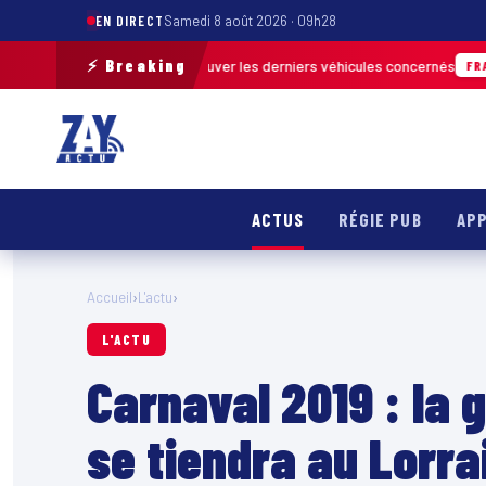
EN DIRECT
Samedi 8 août 2026 · 09h28
⚡ Breaking
in pour retrouver les derniers véhicules concernés
FRANCE & INTERNATIO
ACTUS
RÉGIE PUB
APP
Accueil
›
L'actu
›
L'ACTU
Carnaval 2019 : la 
se tiendra au Lorra