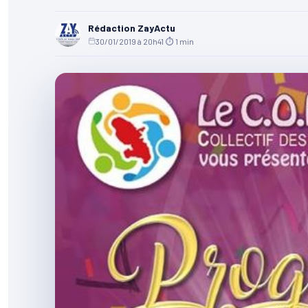
Rédaction ZayActu
30/01/2019 à 20h41
·
⏱ 1 min