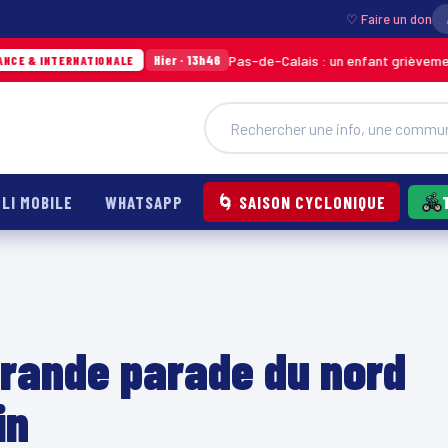
♡ Faire un don
Pas-de-Calais : un enfant grièvement brûlé après l’e
Hier · 13h46
NALE
LI MOBILE
WHATSAPP
🌀 SAISON CYCLONIQUE
grande parade du nord
in