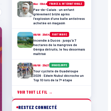
Hier · 13h46
FRANCE & INTERNATIONALE
Pas-de-Calais : un enfant
grièvement brûlé après
l’explosion d’une balle antistress
achetée en magasin
06/08 · 21h54
MARTINIQUE
Incendie à Ducos : jusqu’à 7
hectares de la mangrove de
Génipa détruits, le feu désormais
maîtrisé
06/08 · 21h27
GUADELOUPE
Tour cycliste de Guadeloupe
2026 : Edwin Nubul décroche un
Top 10 lors de la 7ᵉ étape
VOIR TOUT LE FIL →
RESTEZ CONNECTÉ