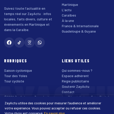
Martinique
Suivez toute l'actualité en
L'actu
temps réel sur ZayActu : infos
Caraïbes
locales, faits divers, culture et
À la une
événements en Martinique et
France & Internationale
dans la Caraïbe.
Guadeloupe & Guyane
RUBRIQUES
LIENS UTILES
Saison cyclonique
Qui sommes-nous ?
AYACT
Tour des Yoles
Espace adhérent
Tour cycliste
Régie publicitaire
Soutenir ZayActu
Contact
©2026 ZayActu.org. Tous droits réservés. · Site réalisé par
Enjoy Digital
Agency
ZayActu utilise des cookies pour mesurer l’audience et améliorer
↑
Mentions légales
Confidentialité
Cookies
CGU
Accessibilité
votre expérience. Vous pouvez accepter ou refuser ces cookies.
Votre choix est conservé.
En savoir plus