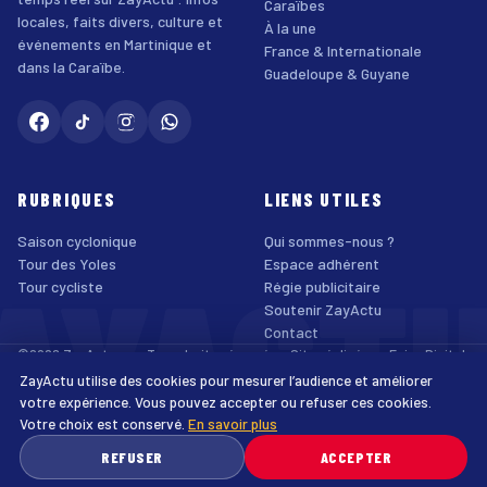
Caraïbes
locales, faits divers, culture et
À la une
événements en Martinique et
France & Internationale
dans la Caraïbe.
Guadeloupe & Guyane
RUBRIQUES
LIENS UTILES
Saison cyclonique
Qui sommes-nous ?
AYACT
Tour des Yoles
Espace adhérent
Tour cycliste
Régie publicitaire
Soutenir ZayActu
Contact
©2026 ZayActu.org. Tous droits réservés. · Site réalisé par
Enjoy Digital
Agency
ZayActu utilise des cookies pour mesurer l’audience et améliorer
↑
Mentions légales
Confidentialité
Cookies
CGU
Accessibilité
votre expérience. Vous pouvez accepter ou refuser ces cookies.
Votre choix est conservé.
En savoir plus
♿
REFUSER
ACCEPTER