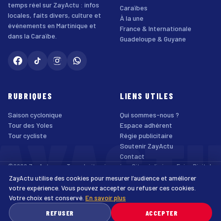
temps réel sur ZayActu : infos
Caraïbes
locales, faits divers, culture et
À la une
événements en Martinique et
France & Internationale
dans la Caraïbe.
Guadeloupe & Guyane
RUBRIQUES
LIENS UTILES
Saison cyclonique
Qui sommes-nous ?
AYACT
Tour des Yoles
Espace adhérent
Tour cycliste
Régie publicitaire
Soutenir ZayActu
Contact
©2026 ZayActu.org. Tous droits réservés. · Site réalisé par
Enjoy Digital
Agency
ZayActu utilise des cookies pour mesurer l’audience et améliorer
↑
Mentions légales
Confidentialité
Cookies
CGU
Accessibilité
votre expérience. Vous pouvez accepter ou refuser ces cookies.
Votre choix est conservé.
En savoir plus
♿
REFUSER
ACCEPTER