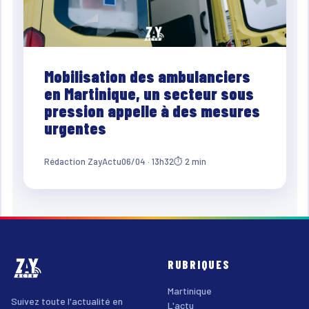
Mobilisation des ambulanciers
en Martinique, un secteur sous
pression appelle à des mesures
urgentes
Rédaction ZayActu
06/04 · 13h32
⏱ 2 min
RUBRIQUES
Martinique
Suivez toute l'actualité en
L'actu