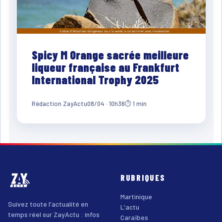
Spicy M Orange sacrée meilleure
liqueur française au Frankfurt
International Trophy 2025
Rédaction ZayActu
08/04 · 10h36
⏱ 1 min
RUBRIQUES
Martinique
Suivez toute l'actualité en
L'actu
temps réel sur ZayActu : infos
Caraïbes