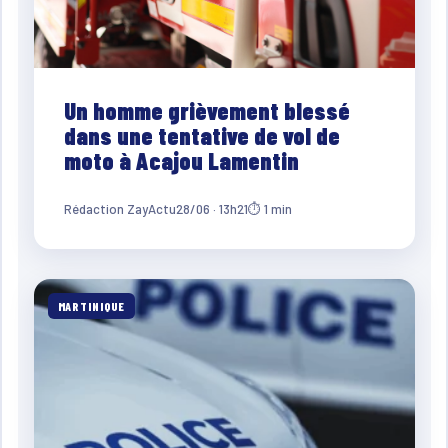
Un homme grièvement blessé
dans une tentative de vol de
moto à Acajou Lamentin
Rédaction ZayActu
28/06 · 13h21
⏱ 1 min
MARTINIQUE