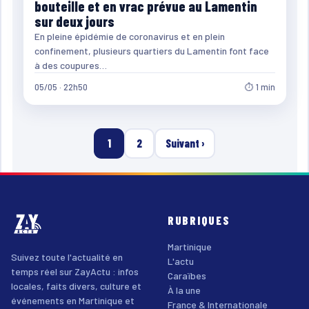
bouteille et en vrac prévue au Lamentin
sur deux jours
En pleine épidémie de coronavirus et en plein
confinement, plusieurs quartiers du Lamentin font face
à des coupures…
05/05 · 22h50
⏱ 1 min
1
2
Suivant ›
RUBRIQUES
Martinique
Suivez toute l'actualité en
L'actu
temps réel sur ZayActu : infos
Caraïbes
locales, faits divers, culture et
À la une
événements en Martinique et
France & Internationale