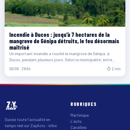
Incendie à Ducos : jusqu’à 7 hectares de la
mangrove de Génipa détruits, le feu désormais
maîtrisé
Un important incendie a touché la mangrove de Génipa, à
Ducos, pendant plusieurs jours. Selon la municipalité, entre…
06/08 · 21h54
⏱ 2 min
RUBRIQUES
Martinique
Suivez toute l'actualité en
L'actu
temps réel sur ZayActu : infos
Caraïbes