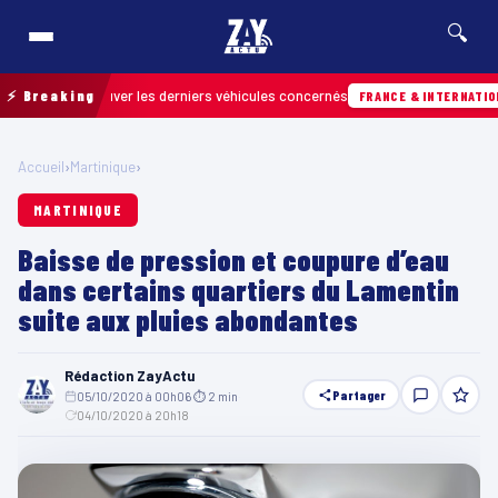
🔍
our retrouver les derniers véhicules concernés
⚡ Breaking
FRANCE & INTERNATIONALE
Accueil
›
Martinique
›
MARTINIQUE
Baisse de pression et coupure d’eau
dans certains quartiers du Lamentin
suite aux pluies abondantes
Rédaction ZayActu
Partager
05/10/2020 à 00h06
·
⏱ 2 min
·
04/10/2020 à 20h18