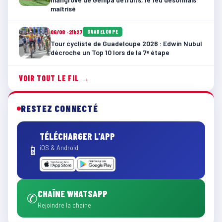
maîtrisé
06/08 · 21h27
GUADELOUPE
Tour cycliste de Guadeloupe 2026 : Edwin Nubul
décroche un Top 10 lors de la 7ᵉ étape
VOIR TOUT LE FIL →
RESTEZ CONNECTÉ
TÉLÉCHARGER L'APP
📱
iOS & Android
CHAÎNE WHATSAPP
✆
Rejoindre la chaîne