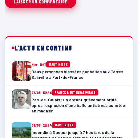
L'ACTU EN CONTINU
Hier · 10h11
MARTINIQUE
Deux personnes blessées par balles aux Terres
Sainville à Fort-de-France
07/08 · 13h46
FRANCE & INTERNATIONALE
Pas-de-Calais : un enfant grièvement brûlé
après l’explosion d’une balle antistress achetée
en magasin
06/08 · 21h54
MARTINIQUE
Incendie à Ducos : jusqu’à 7 hectares de la
mangrove de Génipa détruits, le feu désormais