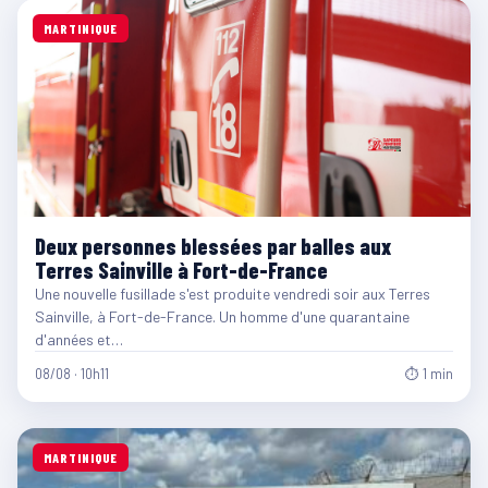
MARTINIQUE
Deux personnes blessées par balles aux
Terres Sainville à Fort-de-France
Une nouvelle fusillade s'est produite vendredi soir aux Terres
Sainville, à Fort-de-France. Un homme d'une quarantaine
d'années et…
08/08 · 10h11
⏱ 1 min
MARTINIQUE