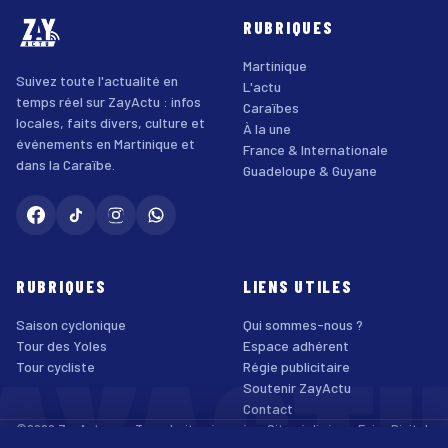
RUBRIQUES
Martinique
Suivez toute l'actualité en
L'actu
temps réel sur ZayActu : infos
Caraïbes
locales, faits divers, culture et
À la une
événements en Martinique et
France & Internationale
dans la Caraïbe.
Guadeloupe & Guyane
RUBRIQUES
LIENS UTILES
Saison cyclonique
Qui sommes-nous ?
AYACT
Tour des Yoles
Espace adhérent
Tour cycliste
Régie publicitaire
Soutenir ZayActu
Contact
©2026 ZayActu.org. Tous droits réservés. · Site réalisé par
Enjoy Digital
Agency