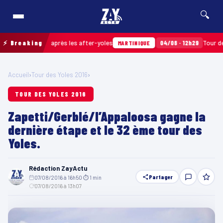
🔍
ts ramassés après les after-yoles
⚡ Breaking
04/08 · 12h29
Tour des Yol
MARTINIQUE
Accueil
›
Tour des Yoles 2016
›
TOUR DES YOLES 2016
Zapetti/Gerblé/l’Appaloosa gagne la
dernière étape et le 32 ème tour des
Yoles.
Rédaction ZayActu
Partager
07/08/2016 à 16h50
·
⏱ 1 min
·
07/08/2016 à 13h07