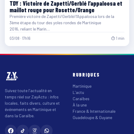
TDY : Victoire de Zapetti/Gerblé l’appaloosa et
maillot rouge pour Rosette/Orange
Première victoire de Zapetti/Gerblé/l’Appaloosa lors de la
3ème étape du tour des yoles rondes de Martinique
2016, reliant le Marin…
03/08 · 17h16
⏱ 1 min
RUBRIQUES
Martinique
Suivez toute l'actualité en
L'actu
temps réel sur ZayActu : infos
Caraïbes
locales, faits divers, culture et
À la une
événements en Martinique et
France & Internationale
dans la Caraïbe.
Guadeloupe & Guyane