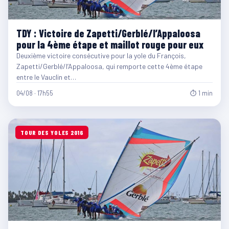
TDY : Victoire de Zapetti/Gerblé/l’Appaloosa
pour la 4ème étape et maillot rouge pour eux
Deuxième victoire consécutive pour la yole du François,
Zapetti/Gerblé/l’Appaloosa, qui remporte cette 4ème étape
entre le Vauclin et…
04/08 · 17h55
⏱ 1 min
TOUR DES YOLES 2016