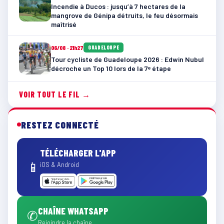
Incendie à Ducos : jusqu’à 7 hectares de la
mangrove de Génipa détruits, le feu désormais
maîtrisé
06/08 · 21h27
GUADELOUPE
Tour cycliste de Guadeloupe 2026 : Edwin Nubul
décroche un Top 10 lors de la 7ᵉ étape
VOIR TOUT LE FIL →
RESTEZ CONNECTÉ
TÉLÉCHARGER L'APP
📱
iOS & Android
CHAÎNE WHATSAPP
✆
Rejoindre la chaîne