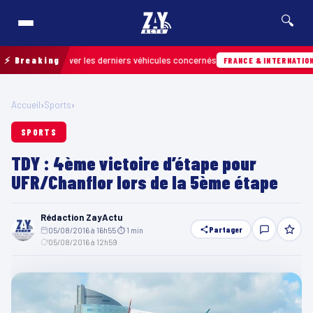
🔍
pour retrouver les derniers véhicules concernés
⚡ Breaking
FRANCE & INTERNATIONALE
Accueil
›
Sports
›
SPORTS
TDY : 4ème victoire d’étape pour
UFR/Chanflor lors de la 5ème étape
Rédaction ZayActu
Partager
05/08/2016 à 16h55
·
⏱ 1 min
·
05/08/2016 à 12h59