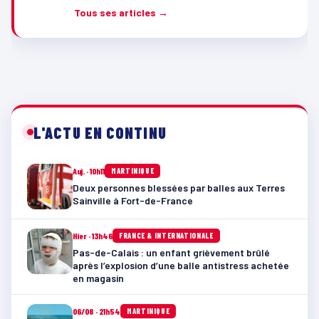
Tous ses articles →
L'ACTU EN CONTINU
Auj. · 10h11
MARTINIQUE
Deux personnes blessées par balles aux Terres
Sainville à Fort-de-France
Hier · 13h46
FRANCE & INTERNATIONALE
Pas-de-Calais : un enfant grièvement brûlé
après l’explosion d’une balle antistress achetée
en magasin
06/08 · 21h54
MARTINIQUE