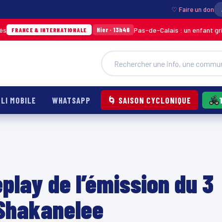
♡ Faire un don
Pas-de-Calais : un enfant grièvement 
Hier · 13h46
E & INTERNATIONALE
LI MOBILE
WHATSAPP
🌀 SAISON CYCLONIQUE
play de l’émission du 3
 Shakanelee