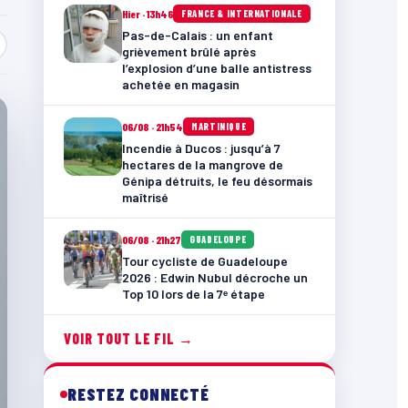
Hier · 13h46
FRANCE & INTERNATIONALE
Pas-de-Calais : un enfant
grièvement brûlé après
l’explosion d’une balle antistress
achetée en magasin
06/08 · 21h54
MARTINIQUE
Incendie à Ducos : jusqu’à 7
hectares de la mangrove de
Génipa détruits, le feu désormais
maîtrisé
06/08 · 21h27
GUADELOUPE
Tour cycliste de Guadeloupe
2026 : Edwin Nubul décroche un
Top 10 lors de la 7ᵉ étape
VOIR TOUT LE FIL →
RESTEZ CONNECTÉ