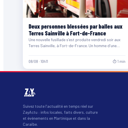
Deux personnes blessées par balles aux
Terres Sainville à Fort-de-France
Une nouvelle fusillade s'est produite vendredi soir aux
Terres Sainville, à Fort-de-France. Un homme d'une
quarantaine d'années et…
08/08 · 10h11
⏱ 1 min
Suivez toute l'actualité en temps réel sur
ZayActu : infos locales, faits divers, culture
et événements en Martinique et dans la
Caraïbe.