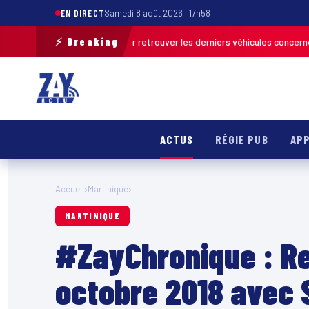
EN DIRECT
Samedi 8 août 2026 · 17h58
⚡ Breaking
ration de terrain pour retrouver les derniers véhicules concernés
FRANC
ACTUS
RÉGIE PUB
APP
Accueil
›
Martinique
›
MARTINIQUE
#ZayChronique : Re
octobre 2018 avec