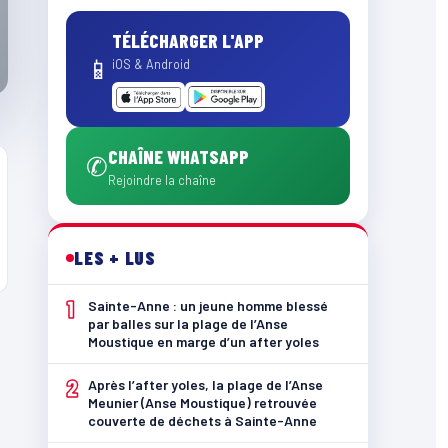
TÉLÉCHARGER L'APP
📱
iOS & Android
CHAÎNE WHATSAPP
✆
Rejoindre la chaîne
LES + LUS
1
Sainte-Anne : un jeune homme blessé
par balles sur la plage de l’Anse
Moustique en marge d’un after yoles
2
Après l’after yoles, la plage de l’Anse
Meunier (Anse Moustique) retrouvée
couverte de déchets à Sainte-Anne