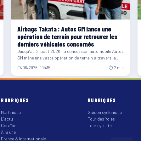
Airbags Takata : Autos GM lance une
opération de terrain pour retrouver les
derniers véhicules concernés
Jusqu'au 31 août 2026, la concession automobile Autos
GM mène une vaste opération de terrain à travers la…
07/08/2026 · 10h35
⏱ 2 min
RUBRIQUES
RUBRIQUES
Martinique
Saison cyclonique
L'actu
Tour des Yoles
Caraïbes
Tour cycliste
À la une
France & Internationale