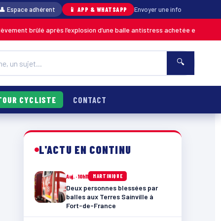
👤 Espace adhérent
📱 APP & WHATSAPP
Envoyer une info
brûlé après l’explosion d’une balle antistress achetée en magasin
MARTI
🔍
TOUR CYCLISTE
CONTACT
L'ACTU EN CONTINU
Auj. · 10h11
MARTINIQUE
Deux personnes blessées par
balles aux Terres Sainville à
Fort-de-France