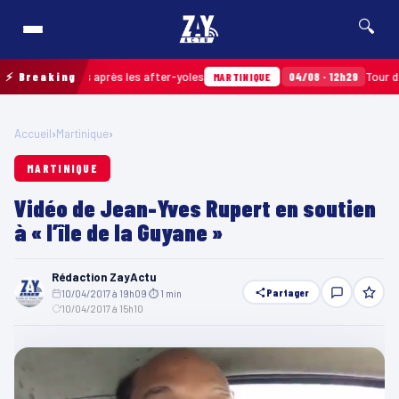
🔍
ts ramassés après les after-yoles
⚡ Breaking
04/08 · 12h29
Tour des Yo
MARTINIQUE
Accueil
›
Martinique
›
MARTINIQUE
Vidéo de Jean-Yves Rupert en soutien
à « l’île de la Guyane »
Rédaction ZayActu
Partager
10/04/2017 à 19h09
·
⏱ 1 min
·
10/04/2017 à 15h10