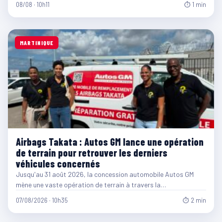
08/08 · 10h11
⏱ 1 min
MARTINIQUE
Airbags Takata : Autos GM lance une opération
de terrain pour retrouver les derniers
véhicules concernés
Jusqu'au 31 août 2026, la concession automobile Autos GM
mène une vaste opération de terrain à travers la…
07/08/2026 · 10h35
⏱ 2 min