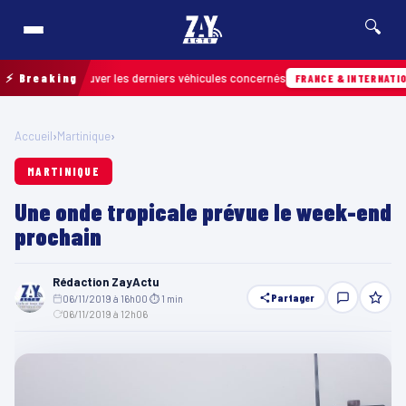
🔍
pour retrouver les derniers véhicules concernés
⚡ Breaking
FRANCE & INTERNATIONALE
Accueil
›
Martinique
›
MARTINIQUE
Une onde tropicale prévue le week-end
prochain
Rédaction ZayActu
Partager
06/11/2019 à 16h00
·
⏱ 1 min
·
06/11/2019 à 12h06