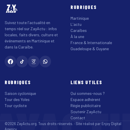
RUBRIQUES
Martinique
Suivez toute l'actualité en
L'actu
temps réel sur ZayActu : infos
Caraïbes
locales, faits divers, culture et
À la une
événements en Martinique et
France & Internationale
dans la Caraïbe.
Guadeloupe & Guyane
RUBRIQUES
LIENS UTILES
Saison cyclonique
Qui sommes-nous ?
Tour des Yoles
Espace adhérent
AYACT
Tour cycliste
Régie publicitaire
Soutenir ZayActu
Contact
©2026 ZayActu.org. Tous droits réservés. · Site réalisé par
Enjoy Digital
Agency