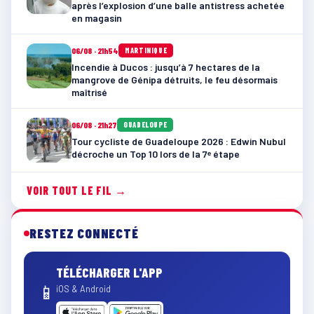
après l’explosion d’une balle antistress achetée
en magasin
06/08 · 21h54
MARTINIQUE
Incendie à Ducos : jusqu’à 7 hectares de la
mangrove de Génipa détruits, le feu désormais
maîtrisé
06/08 · 21h27
GUADELOUPE
Tour cycliste de Guadeloupe 2026 : Edwin Nubul
décroche un Top 10 lors de la 7ᵉ étape
VOIR TOUT LE FIL →
RESTEZ CONNECTÉ
TÉLÉCHARGER L'APP
📱
iOS & Android