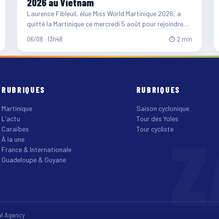
2026 au Vietnam
Laurence Fibleuil, élue Miss World Martinique 2026, a
quitté la Martinique ce mercredi 5 août pour rejoindre
le…
06/08 · 13h48
⏱ 2 min
RUBRIQUES
RUBRIQUES
Martinique
Saison cyclonique
L'actu
Tour des Yoles
Z
Caraïbes
Tour cycliste
À la une
France & Internationale
Guadeloupe & Guyane
tal Agency