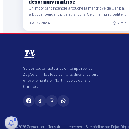
désormais maîtrisé
Un important incendie a touché la mangrove de Génipa,
à Ducos, pendant plusieurs jours. Selon la municipalité,
entre…
06/08 · 21h54
⏱ 2 min
Suivez toute l'actualité en temps réel sur
ZayActu : infos locales, faits divers, culture
et événements en Martinique et dans la
Caraïbe.
©2026 ZayActu.org. Tous droits réservés. · Site réalisé par
Enjoy Digi