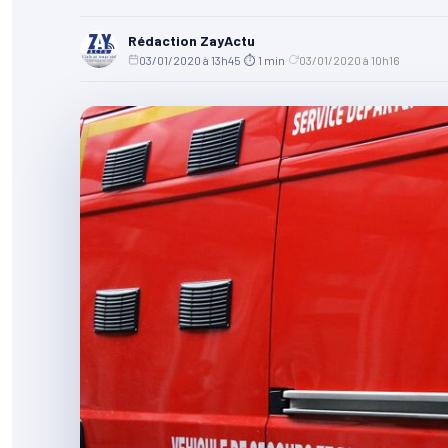
Rédaction ZayActu
03/01/2020 à 13h45
·
⏱ 1 min
·
03/01/2020 à 10h16