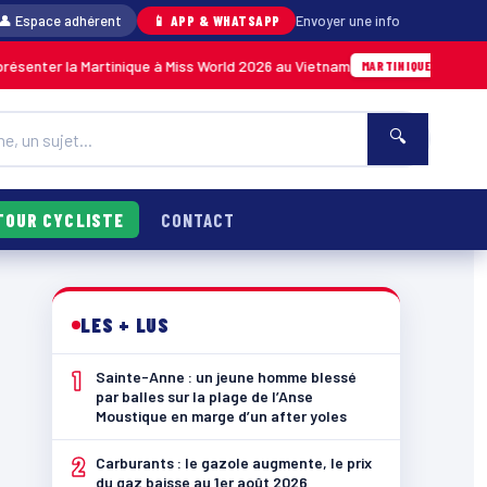
👤 Espace adhérent
📱 APP & WHATSAPP
Envoyer une info
 la Martinique à Miss World 2026 au Vietnam
A
05/08 · 14h14
MARTINIQUE
🔍
TOUR CYCLISTE
CONTACT
LES + LUS
1
Sainte-Anne : un jeune homme blessé
par balles sur la plage de l’Anse
Moustique en marge d’un after yoles
2
Carburants : le gazole augmente, le prix
du gaz baisse au 1er août 2026