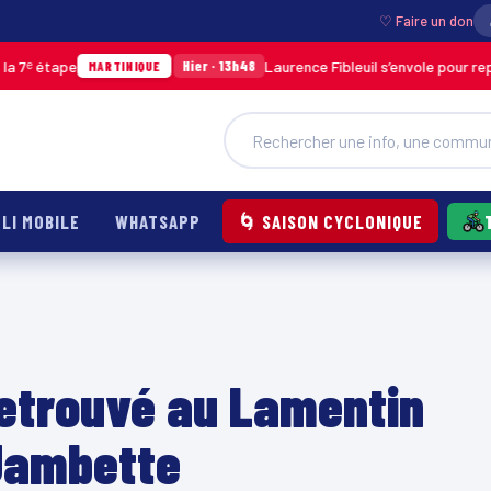
♡ Faire un don
pe
Laurence Fibleuil s’envole pour représenter
Hier · 13h48
MARTINIQUE
LI MOBILE
WHATSAPP
🌀 SAISON CYCLONIQUE
retrouvé au Lamentin
 Jambette