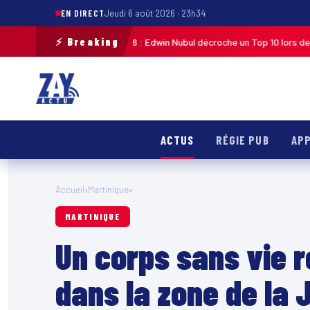
EN DIRECT
Jeudi 6 août 2026 · 23h34
⚡ Breaking
te de Guadeloupe 2026 : Edwin Nubul décroche un Top 10 lors de la 7ᵉ éta
ACTUS
RÉGIE PUB
APP
Accueil
›
Martinique
›
MARTINIQUE
Un corps sans vie 
dans la zone de la