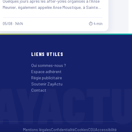
Quelques jours après les after-yoles organisés à l'Anse
Meunier, également appelée Anse Moustique, à Sainte-
Anne, les équipes du…
05/08 · 14h14
⏱ 4 min
LIENS UTILES
Qui sommes-nous ?
Espace adhérent
AYACT
Régie publicitaire
Soutenir ZayActu
Contact
Mentions légales
Confidentialité
Cookies
CGU
Accessibilité