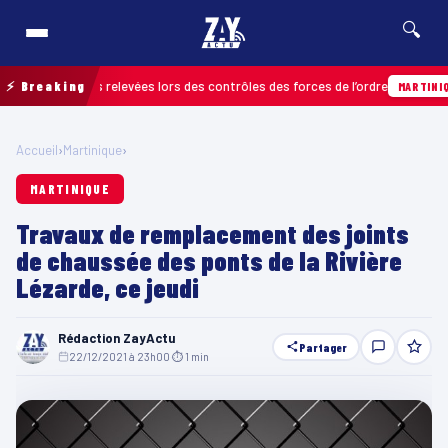
🔍
 infractions relevées lors des contrôles des forces de l’ordre
⚡ Breaking
MARTINIQUE
Accueil
›
Martinique
›
MARTINIQUE
Travaux de remplacement des joints
de chaussée des ponts de la Rivière
Lézarde, ce jeudi
Rédaction ZayActu
Partager
22/12/2021 à 23h00
·
⏱ 1 min