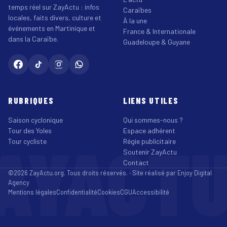
temps réel sur ZayActu : infos
Caraïbes
locales, faits divers, culture et
À la une
événements en Martinique et
France & Internationale
dans la Caraïbe.
Guadeloupe & Guyane
RUBRIQUES
LIENS UTILES
Saison cyclonique
Qui sommes-nous ?
Tour des Yoles
Espace adhérent
AYACT
Tour cycliste
Régie publicitaire
Soutenir ZayActu
Contact
©2026 ZayActu.org. Tous droits réservés. · Site réalisé par
Enjoy Digital
Agency
Mentions légales
Confidentialité
Cookies
CGU
Accessibilité