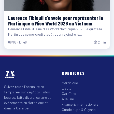
Laurence Fibleuil s’envole pour représenter la
Martinique à Miss World 2026 au Vietnam
Laurence Fibleuil, élue Miss World Martinique 2026, a quitté la
Martinique ce mercredi 5 août pour rejoindre le…
06/08 · 13h48
⏱ 2 min
RUBRIQUES
Martinique
Suivez toute l'actualité en
L'actu
temps réel sur ZayActu : infos
Caraïbes
locales, faits divers, culture et
À la une
événements en Martinique et
France & Internationale
dans la Caraïbe.
Guadeloupe & Guyane