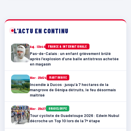
L'ACTU EN CONTINU
Auj. · 13h46
FRANCE & INTERNATIONALE
Pas-de-Calais : un enfant grièvement brûlé
après l’explosion d’une balle antistress achetée
en magasin
Hier · 21h54
MARTINIQUE
Incendie à Ducos : jusqu’à 7 hectares de la
mangrove de Génipa détruits, le feu désormais
maîtrisé
Hier · 21h27
GUADELOUPE
Tour cycliste de Guadeloupe 2026 : Edwin Nubul
décroche un Top 10 lors de la 7ᵉ étape