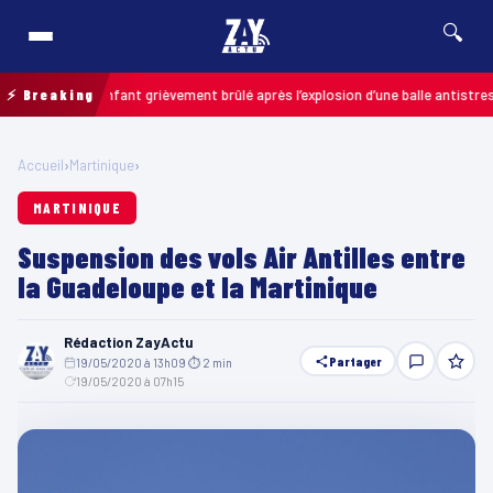
🔍
ais : un enfant grièvement brûlé après l’explosion d’une balle antistress ac
⚡ Breaking
Accueil
›
Martinique
›
MARTINIQUE
Suspension des vols Air Antilles entre
la Guadeloupe et la Martinique
Rédaction ZayActu
Partager
19/05/2020 à 13h09
·
⏱ 2 min
·
19/05/2020 à 07h15