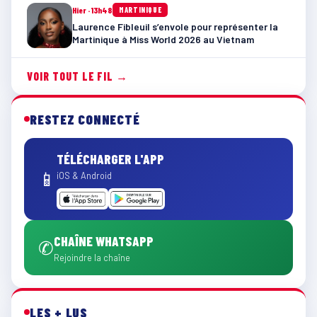
Hier · 13h48
MARTINIQUE
Laurence Fibleuil s’envole pour représenter la
Martinique à Miss World 2026 au Vietnam
VOIR TOUT LE FIL →
RESTEZ CONNECTÉ
TÉLÉCHARGER L'APP
📱
iOS & Android
CHAÎNE WHATSAPP
✆
Rejoindre la chaîne
LES + LUS