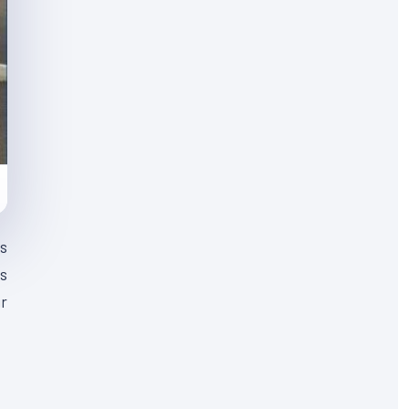
us
s
ur