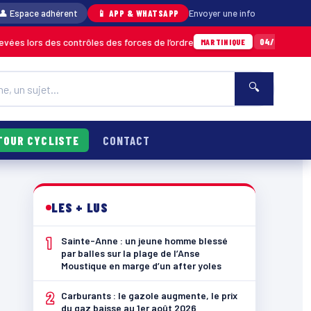
👤 Espace adhérent
📱 APP & WHATSAPP
Envoyer une info
 des contrôles des forces de l’ordre
Un impor
04/08 · 11h06
MARTINIQUE
🔍
TOUR CYCLISTE
CONTACT
LES + LUS
1
Sainte-Anne : un jeune homme blessé
par balles sur la plage de l’Anse
Moustique en marge d’un after yoles
2
Carburants : le gazole augmente, le prix
du gaz baisse au 1er août 2026