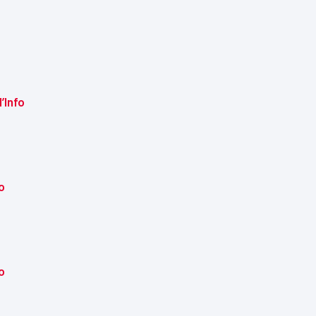
’Info
o
o