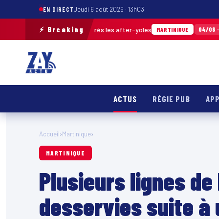
EN DIRECT
Jeudi 6 août 2026 · 13h03
⚡ Breaking
 déchets ramassés après les after-yoles
Tou
04/08 · 12h29
MARTINIQUE
ACTUS
RÉGIE PUB
APP
Accueil
›
Martinique
›
MARTINIQUE
Plusieurs lignes de
desservies suite à u