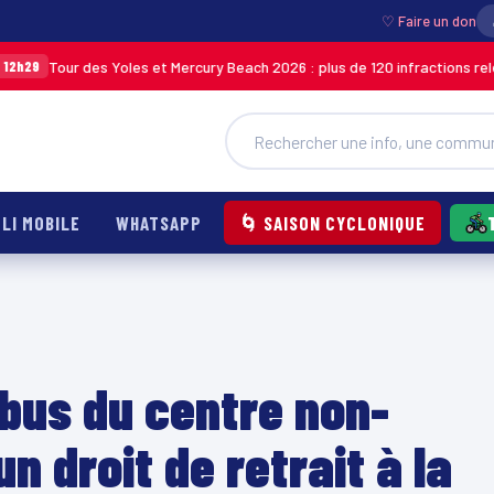
♡ Faire un don
r des Yoles et Mercury Beach 2026 : plus de 120 infractions relevées lors
LI MOBILE
WHATSAPP
🌀 SAISON CYCLONIQUE
 bus du centre non-
n droit de retrait à la