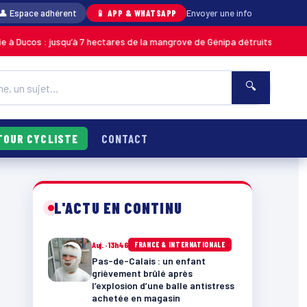
👤 Espace adhérent
📱 APP & WHATSAPP
Envoyer une info
squ’à 7 hectares de la mangrove de Génipa détruits, le feu désormais maît
🔍
TOUR CYCLISTE
CONTACT
L'ACTU EN CONTINU
Auj. · 13h46
FRANCE & INTERNATIONALE
Pas-de-Calais : un enfant
grièvement brûlé après
l’explosion d’une balle antistress
achetée en magasin