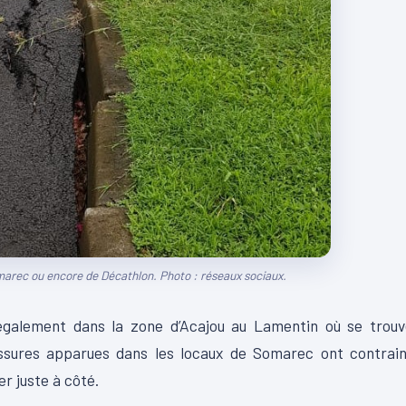
marec ou encore de Décathlon. Photo : réseaux sociaux.
également dans la zone d’Acajou au Lamentin où se trouv
issures apparues dans les locaux de Somarec ont contrain
er juste à côté.