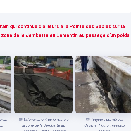
ain qui continue d’ailleurs à la Pointe des Sables sur la
la zone de la Jambette au Lamentin au passage d’un poids
eria.
Effondrement de la route à
Toujours derrière la
x.
la zone de la Jambette au
Galleria. Photo : réseaux
Lamentin. Photo : réseaux
sociaux