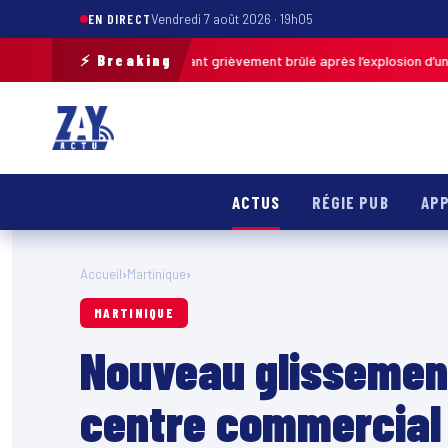
EN DIRECT
Vendredi 7 août 2026 · 19h05
⚡ Breaking
Calais : un enfant grièvement brûlé après l’explosion d’une balle antist
ACTUS
RÉGIE PUB
APP
Accueil
›
Martinique
›
MARTINIQUE
Nouveau glissement
centre commercial