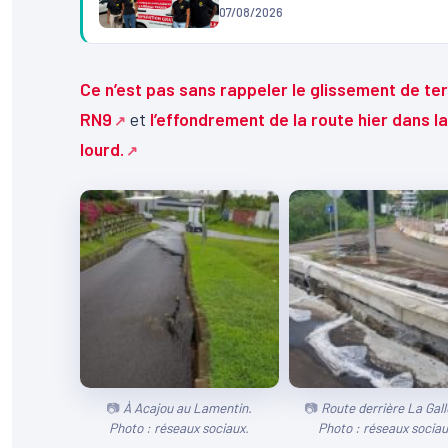
07/08/2026
Ce n’est pas sans rappeler le glissement de terr
RN9
et
l’effondrement de la route hier dans 
lourd.
À Acajou au Lamentin.
Route derrière La Gall
Photo : réseaux sociaux.
Photo : réseaux sociau