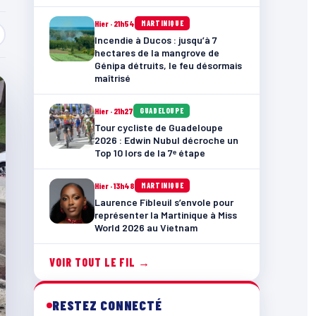
Hier · 21h54
MARTINIQUE
Incendie à Ducos : jusqu’à 7
hectares de la mangrove de
Génipa détruits, le feu désormais
maîtrisé
Hier · 21h27
GUADELOUPE
Tour cycliste de Guadeloupe
2026 : Edwin Nubul décroche un
Top 10 lors de la 7ᵉ étape
Hier · 13h48
MARTINIQUE
Laurence Fibleuil s’envole pour
représenter la Martinique à Miss
World 2026 au Vietnam
VOIR TOUT LE FIL →
RESTEZ CONNECTÉ