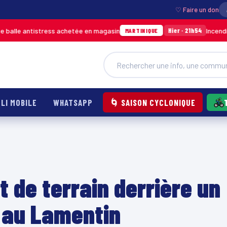
♡ Faire un don
ress achetée en magasin
Incendie à Ducos : ju
Hier · 21h54
MARTINIQUE
LI MOBILE
WHATSAPP
🌀 SAISON CYCLONIQUE
 de terrain derrière un
 au Lamentin