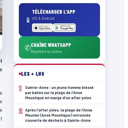
TÉLÉCHARGER L'APP
📱
iOS & Android
CHAÎNE WHATSAPP
✆
Rejoindre la chaîne
t
c
LES + LUS
1
Sainte-Anne : un jeune homme blessé
ue
par balles sur la plage de l’Anse
Moustique en marge d’un after yoles
de
re
2
Après l’after yoles, la plage de l’Anse
Meunier (Anse Moustique) retrouvée
nt
couverte de déchets à Sainte-Anne