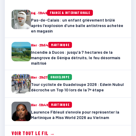
Auj. · 13h46
FRANCE & INTERNATIONALE
Pas-de-Calais : un enfant grièvement brûlé
après l’explosion d’une balle antistress achetée
en magasin
Hier · 21h54
MARTINIQUE
Incendie à Ducos : jusqu’à 7 hectares de la
mangrove de Génipa détruits, le feu désormais
maîtrisé
Hier · 21h27
GUADELOUPE
Tour cycliste de Guadeloupe 2026 : Edwin Nubul
décroche un Top 10 lors de la 7ᵉ étape
Hier · 13h48
MARTINIQUE
Laurence Fibleuil s’envole pour représenter la
Martinique à Miss World 2026 au Vietnam
VOIR TOUT LE FIL →