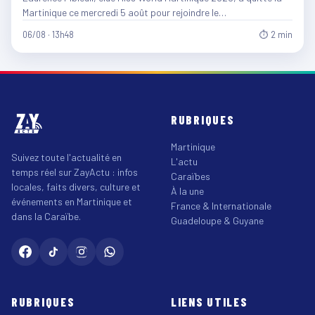
Martinique ce mercredi 5 août pour rejoindre le…
06/08 · 13h48
⏱ 2 min
RUBRIQUES
Martinique
Suivez toute l'actualité en
L'actu
temps réel sur ZayActu : infos
Caraïbes
locales, faits divers, culture et
À la une
événements en Martinique et
France & Internationale
dans la Caraïbe.
Guadeloupe & Guyane
RUBRIQUES
LIENS UTILES