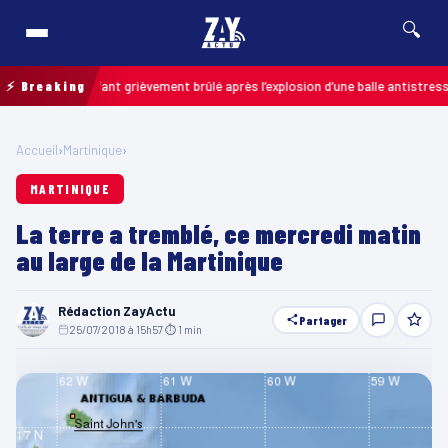
🔍
is : un enfant grièvement brûlé après l’explosion d’une balle antistress ach
⚡ Breaking
Accueil
›
Martinique
›
MARTINIQUE
La terre a tremblé, ce mercredi matin
au large de la Martinique
Rédaction ZayActu
Partager
25/07/2018 à 15h57
·
⏱ 1 min