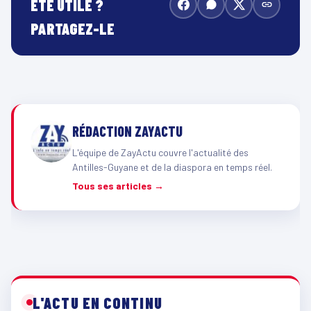
ÉTÉ UTILE ?
PARTAGEZ-LE
RÉDACTION ZAYACTU
L'équipe de ZayActu couvre l'actualité des
Antilles-Guyane et de la diaspora en temps réel.
Tous ses articles →
L'ACTU EN CONTINU