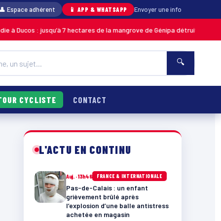
👤 Espace adhérent
📱 APP & WHATSAPP
Envoyer une info
 jusqu’à 7 hectares de la mangrove de Génipa détruits, le feu désormais m
🔍
TOUR CYCLISTE
CONTACT
L'ACTU EN CONTINU
Auj. · 13h46
FRANCE & INTERNATIONALE
Pas-de-Calais : un enfant
grièvement brûlé après
l’explosion d’une balle antistress
achetée en magasin