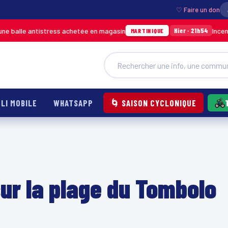
♡ Faire un don
istress achetée en magasin
Incendie à Ducos :
Hier · 21h54
MARTINIQUE
LI MOBILE
WHATSAPP
🌀 SAISON CYCLONIQUE
ur la plage du Tombolo