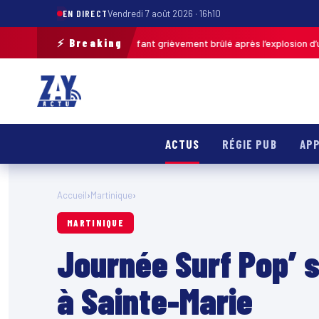
EN DIRECT
Vendredi 7 août 2026 · 16h10
⚡ Breaking
de-Calais : un enfant grièvement brûlé après l’explosion d’une balle ant
ACTUS
RÉGIE PUB
APP
Accueil
›
Martinique
›
MARTINIQUE
Journée Surf Pop’ s
à Sainte-Marie