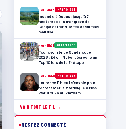
Hier · 21h54
MARTINIQUE
Incendie à Ducos : jusqu’à 7
hectares de la mangrove de
Génipa détruits, le feu désormais
maîtrisé
Hier · 21h27
GUADELOUPE
Tour cycliste de Guadeloupe
2026 : Edwin Nubul décroche un
Top 10 lors de la 7ᵉ étape
Hier · 13h48
MARTINIQUE
Laurence Fibleuil s’envole pour
représenter la Martinique à Miss
World 2026 au Vietnam
VOIR TOUT LE FIL →
RESTEZ CONNECTÉ