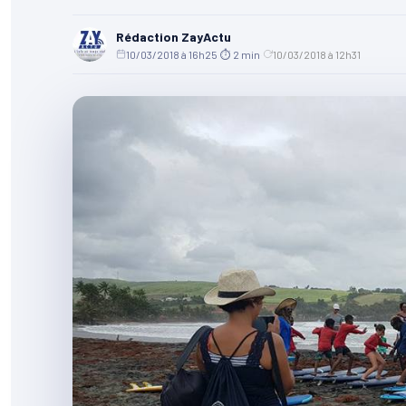
Rédaction ZayActu
10/03/2018 à 16h25
·
⏱ 2 min
·
10/03/2018 à 12h31