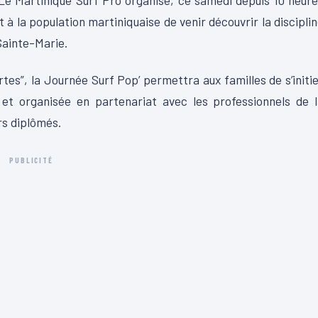
. Le Martinique Surf Pro organise, ce samedi depuis 10 heur
t à la population martiniquaise de venir découvrir la discipli
 Sainte-Marie.
tes”, la Journée Surf Pop’ permettra aux familles de s’initi
é et organisée en partenariat avec les professionnels de 
rs diplômés.
PUBLICITÉ