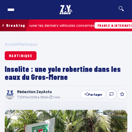
🔍
r retrouver les derniers véhicules concernés
⚡ Breaking
FRANCE & INTERNATIONALE
Accueil
›
Martinique
›
MARTINIQUE
Insolite : une yole robertine dans les
eaux du Gros-Morne
Rédaction ZayActu
Partager
07/04/2018 à 18h54
·
⏱ 1 min