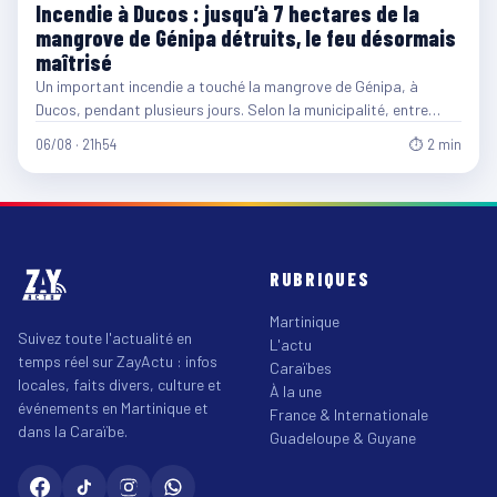
Incendie à Ducos : jusqu’à 7 hectares de la
mangrove de Génipa détruits, le feu désormais
maîtrisé
Un important incendie a touché la mangrove de Génipa, à
Ducos, pendant plusieurs jours. Selon la municipalité, entre…
06/08 · 21h54
⏱ 2 min
RUBRIQUES
Martinique
Suivez toute l'actualité en
L'actu
temps réel sur ZayActu : infos
Caraïbes
locales, faits divers, culture et
À la une
événements en Martinique et
France & Internationale
dans la Caraïbe.
Guadeloupe & Guyane