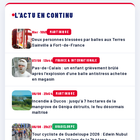
L'ACTU EN CONTINU
Hier · 10h11
MARTINIQUE
Deux personnes blessées par balles aux Terres
Sainville à Fort-de-France
07/08 · 13h46
FRANCE & INTERNATIONALE
Pas-de-Calais : un enfant grièvement brûlé
après l’explosion d’une balle antistress achetée
en magasin
06/08 · 21h54
MARTINIQUE
Incendie à Ducos : jusqu’à 7 hectares de la
mangrove de Génipa détruits, le feu désormais
maîtrisé
06/08 · 21h27
GUADELOUPE
Tour cycliste de Guadeloupe 2026 : Edwin Nubul
décroche un Top 10 lors de la 7ᵉ étape