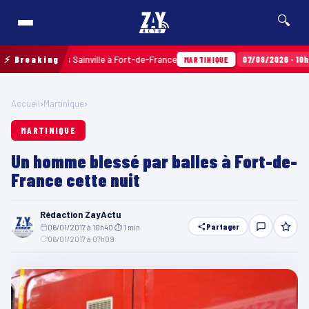
🔍
aux Terres Sainville à Fort-de-France
⚡ Breaking
07/08/2026 · 10h35
Air
MARTINIQUE
Accueil
›
Martinique
›
MARTINIQUE
Un homme blessé par balles à Fort-de-
France cette nuit
Rédaction ZayActu
Partager
06/01/2017 à 10h40
·
⏱ 1 min
·
06/01/2017 à 07h09