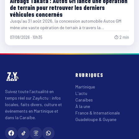
Airbags Takata : Autos GM lance une opération
de terrain pour retrouver les derniers
véhicules concernés
Jusqu'au 31 août 2026, la concession automobile Autos GM
mène une vaste opération de terrain à travers la…
07/08/2026 · 10h35
⏱ 2 min
RUBRIQUES
Martinique
Suivez toute l'actualité en
L'actu
temps réel sur ZayActu : infos
Caraïbes
locales, faits divers, culture et
À la une
événements en Martinique et
France & Internationale
dans la Caraïbe.
Guadeloupe & Guyane