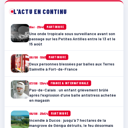
L'ACTU EN CONTINU
Hier · 21h41
MARTINIQUE
Une onde tropicale sous surveillance avant son
passage sur les Petites Antilles entre le 13 et le
15 août
08/08 · 10h11
MARTINIQUE
Deux personnes blessées par balles aux Terres
Sainville à Fort-de-France
07/08 · 13h46
FRANCE & INTERNATIONALE
Pas-de-Calais : un enfant grièvement brûlé
après l’explosion d’une balle antistress achetée
en magasin
06/08 · 21h54
MARTINIQUE
Incendie à Ducos : jusqu’à 7 hectares de la
mangrove de Génipa détruits, le feu désormais