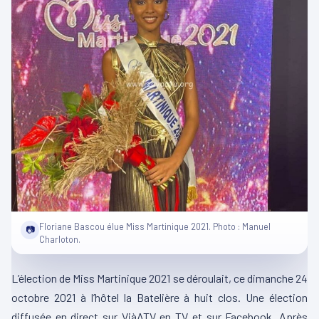
Floriane Bascou élue Miss Martinique 2021. Photo : Manuel
📷
Charloton.
L’élection de Miss Martinique 2021 se déroulait, ce dimanche 24
octobre 2021 à l’hôtel la Batelière à huit clos. Une élection
diffusée en direct sur ViàATV en TV et sur Facebook. Après