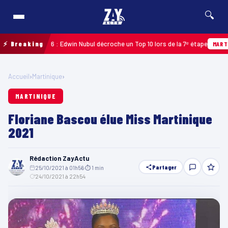
🔍
eloupe 2026 : Edwin Nubul décroche un Top 10 lors de la 7ᵉ étape
⚡ Breaking
MARTINIQUE
Accueil
›
Martinique
›
MARTINIQUE
Floriane Bascou élue Miss Martinique
2021
Rédaction ZayActu
Partager
25/10/2021 à 01h56
·
⏱ 1 min
·
24/10/2021 à 22h54