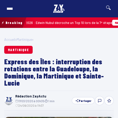
🔍
Guadeloupe 2026 : Edwin Nubul décroche un Top 10 lors de la 7ᵉ étape
⚡ Breaking
MARTIN
Accueil
›
Martinique
›
MARTINIQUE
Express des Îles : interruption des
rotations entre la Guadeloupe, la
Dominique, la Martinique et Sainte-
Lucie
Rédaction ZayActu
Partager
17/03/2020 à 00h35
·
⏱ 1 min
·
24/06/2020 à 11h37