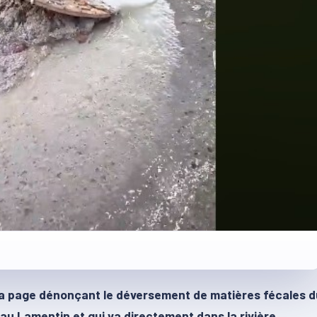
sa page dénonçant le déversement de matières fécales d
au Lamentin et qui va directement dans la rivière.