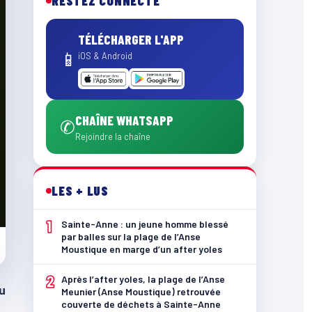
RESTEZ CONNECTÉ
TÉLÉCHARGER L'APP
📱
iOS & Android
CHAÎNE WHATSAPP
✆
Rejoindre la chaîne
LES + LUS
1
Sainte-Anne : un jeune homme blessé
par balles sur la plage de l’Anse
Moustique en marge d’un after yoles
2
Après l’after yoles, la plage de l’Anse
u
Meunier (Anse Moustique) retrouvée
couverte de déchets à Sainte-Anne