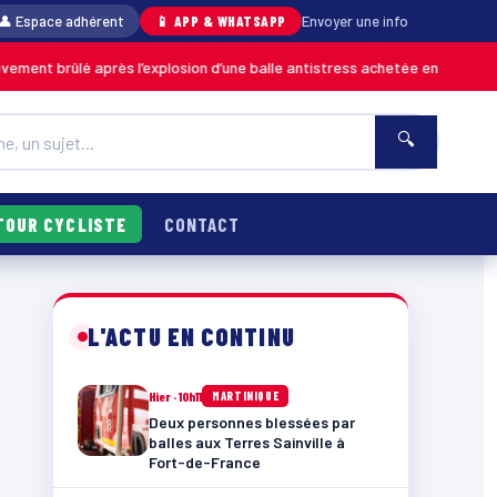
👤 Espace adhérent
📱 APP & WHATSAPP
Envoyer une info
 après l’explosion d’une balle antistress achetée en magasin
MARTINIQUE
🔍
TOUR CYCLISTE
CONTACT
L'ACTU EN CONTINU
Hier · 10h11
MARTINIQUE
Deux personnes blessées par
balles aux Terres Sainville à
Fort-de-France