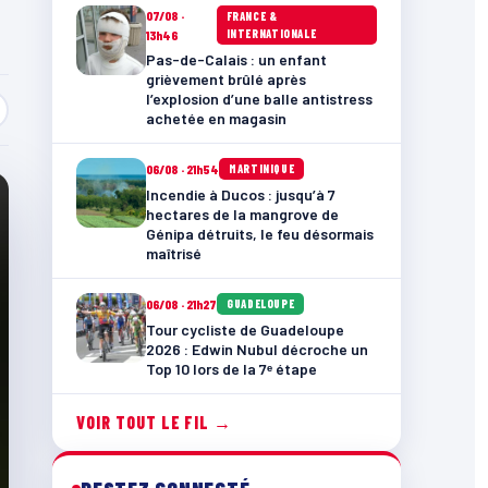
07/08 ·
FRANCE &
INTERNATIONALE
13h46
Pas-de-Calais : un enfant
grièvement brûlé après
l’explosion d’une balle antistress
achetée en magasin
06/08 · 21h54
MARTINIQUE
Incendie à Ducos : jusqu’à 7
hectares de la mangrove de
Génipa détruits, le feu désormais
maîtrisé
06/08 · 21h27
GUADELOUPE
Tour cycliste de Guadeloupe
2026 : Edwin Nubul décroche un
Top 10 lors de la 7ᵉ étape
VOIR TOUT LE FIL →