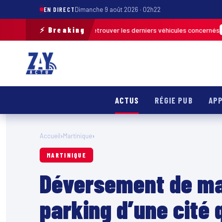
EN DIRECT
Dimanche 9 août 2026 · 02h22
⚡ Breaking
 de terrain pour retrouver les derniers véhicules concernés
FRANCE & IN
ACTUS
RÉGIE PUB
APP
Accueil
›
Martinique
›
MARTINIQUE
Déversement de ma
parking d’une cité