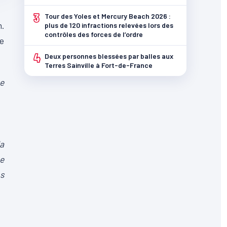
3
Tour des Yoles et Mercury Beach 2026 :
n.
plus de 120 infractions relevées lors des
contrôles des forces de l’ordre
re
4
Deux personnes blessées par balles aux
Terres Sainville à Fort-de-France
ée
la
ne
os