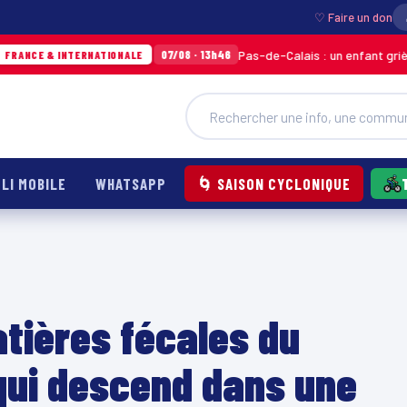
♡ Faire un don
Pas-de-Calais : un enfant grièvement brûlé
07/08 · 13h46
TERNATIONALE
LI MOBILE
WHATSAPP
🌀 SAISON CYCLONIQUE
tières fécales du
 qui descend dans une