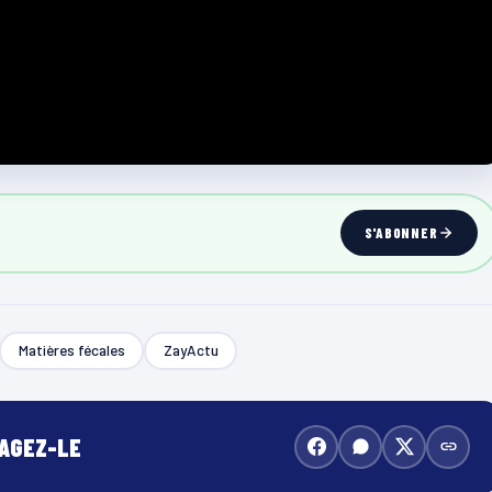
S'ABONNER
Matières fécales
ZayActu
TAGEZ-LE