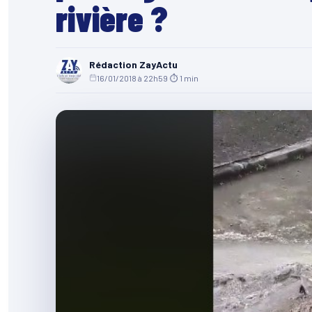
rivière ?
Rédaction ZayActu
16/01/2018 à 22h59
·
⏱ 1 min