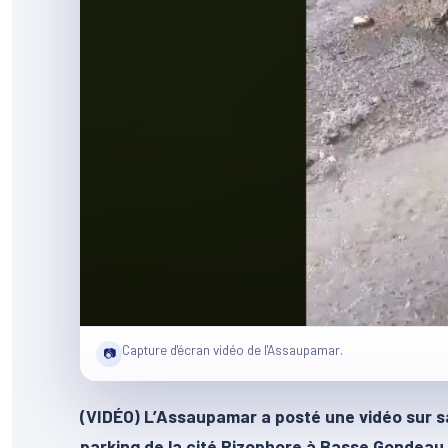
Capture d'écran vidéo de l'Assaupamar.
📷
(VIDÉO) L’Assaupamar a posté une vidéo sur 
parking de la cité Rizophore à Basse Gondeau 