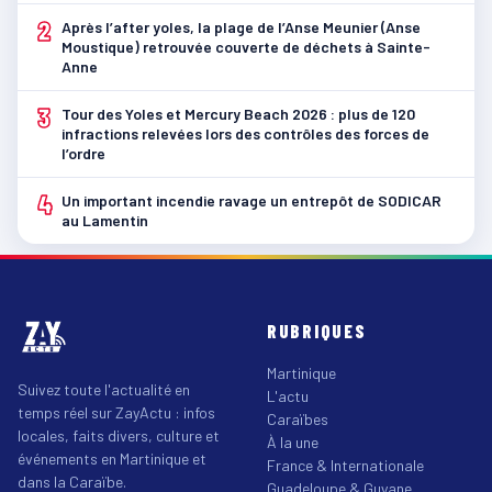
2
Après l’after yoles, la plage de l’Anse Meunier (Anse
Moustique) retrouvée couverte de déchets à Sainte-
Anne
3
Tour des Yoles et Mercury Beach 2026 : plus de 120
infractions relevées lors des contrôles des forces de
l’ordre
4
Un important incendie ravage un entrepôt de SODICAR
au Lamentin
RUBRIQUES
Martinique
Suivez toute l'actualité en
L'actu
temps réel sur ZayActu : infos
Caraïbes
locales, faits divers, culture et
À la une
événements en Martinique et
France & Internationale
dans la Caraïbe.
Guadeloupe & Guyane