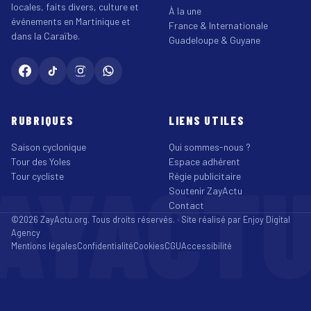
locales, faits divers, culture et
À la une
événements en Martinique et
France & Internationale
dans la Caraïbe.
Guadeloupe & Guyane
RUBRIQUES
LIENS UTILES
Saison cyclonique
Qui sommes-nous ?
Tour des Yoles
Espace adhérent
AYACT
Tour cycliste
Régie publicitaire
Soutenir ZayActu
Contact
©2026 ZayActu.org. Tous droits réservés. · Site réalisé par
Enjoy Digital
Agency
Mentions légales
Confidentialité
Cookies
CGU
Accessibilité