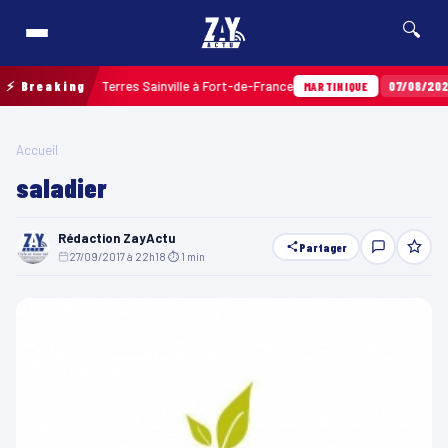
🔍
ar balles aux Terres Sainville à Fort-de-France
⚡ Breaking
07/08/2026 ·
MARTINIQUE
Accueil
saladier
Rédaction ZayActu
Partager
27/09/2017 à 22h18
·
⏱ 1 min