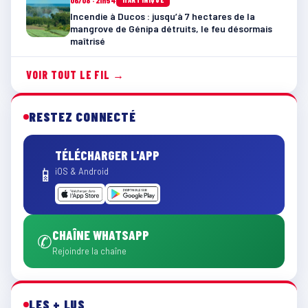
06/08 · 21h54
Incendie à Ducos : jusqu’à 7 hectares de la
mangrove de Génipa détruits, le feu désormais
maîtrisé
VOIR TOUT LE FIL →
RESTEZ CONNECTÉ
TÉLÉCHARGER L'APP
📱
iOS & Android
CHAÎNE WHATSAPP
✆
Rejoindre la chaîne
LES + LUS