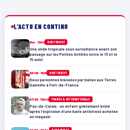
L'ACTU EN CONTINU
Hier · 21h41
MARTINIQUE
Une onde tropicale sous surveillance avant son
passage sur les Petites Antilles entre le 13 et le
15 août
08/08 · 10h11
MARTINIQUE
Deux personnes blessées par balles aux Terres
Sainville à Fort-de-France
07/08 · 13h46
FRANCE & INTERNATIONALE
Pas-de-Calais : un enfant grièvement brûlé
après l’explosion d’une balle antistress achetée
en magasin
MARTINIQUE