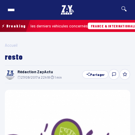
🔍
pour retrouver les derniers véhicules concernés
⚡ Breaking
FRANCE & INTERNATIONALE
Accueil
resto
Rédaction ZayActu
Partager
27/09/2017 à 22h18
·
⏱ 1 min