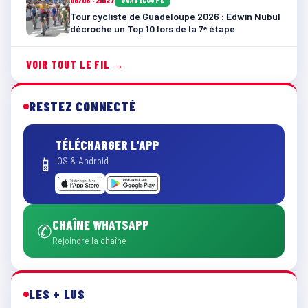
06/08 · 21h27
Tour cycliste de Guadeloupe 2026 : Edwin Nubul
décroche un Top 10 lors de la 7ᵉ étape
VOIR TOUT LE FIL →
RESTEZ CONNECTÉ
TÉLÉCHARGER L'APP
📱
iOS & Android
CHAÎNE WHATSAPP
✆
Rejoindre la chaîne
LES + LUS