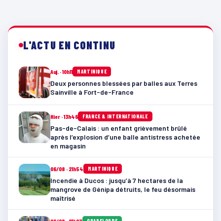
L'ACTU EN CONTINU
Auj. · 10h11
MARTINIQUE
Deux personnes blessées par balles aux Terres
Sainville à Fort-de-France
Hier · 13h46
FRANCE & INTERNATIONALE
Pas-de-Calais : un enfant grièvement brûlé
après l’explosion d’une balle antistress achetée
en magasin
06/08 · 21h54
MARTINIQUE
Incendie à Ducos : jusqu’à 7 hectares de la
mangrove de Génipa détruits, le feu désormais
maîtrisé
GUADELOUPE