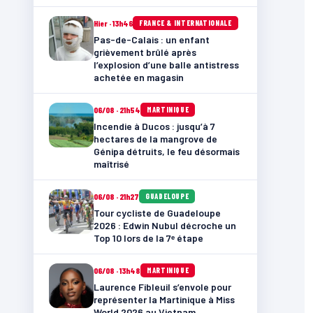
Hier · 13h46
FRANCE & INTERNATIONALE
Pas-de-Calais : un enfant
grièvement brûlé après
l’explosion d’une balle antistress
achetée en magasin
06/08 · 21h54
MARTINIQUE
Incendie à Ducos : jusqu’à 7
hectares de la mangrove de
Génipa détruits, le feu désormais
maîtrisé
06/08 · 21h27
GUADELOUPE
Tour cycliste de Guadeloupe
2026 : Edwin Nubul décroche un
Top 10 lors de la 7ᵉ étape
06/08 · 13h48
MARTINIQUE
Laurence Fibleuil s’envole pour
représenter la Martinique à Miss
World 2026 au Vietnam