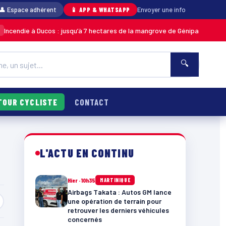
👤 Espace adhérent
📱 APP & WHATSAPP
Envoyer une info
endie à Ducos : jusqu’à 7 hectares de la mangrove de Génipa détruits, le 
🔍
TOUR CYCLISTE
CONTACT
L'ACTU EN CONTINU
Hier · 10h35
MARTINIQUE
Airbags Takata : Autos GM lance
une opération de terrain pour
retrouver les derniers véhicules
concernés