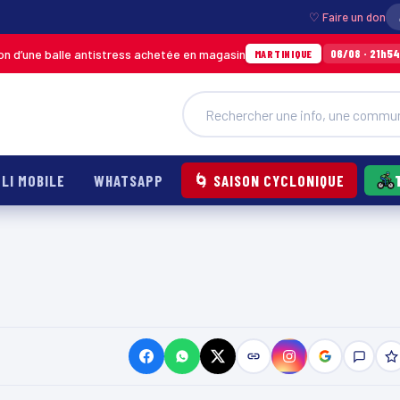
♡ Faire un don
’une balle antistress achetée en magasin
Inc
06/08 · 21h54
MARTINIQUE
LI MOBILE
WHATSAPP
🌀 SAISON CYCLONIQUE