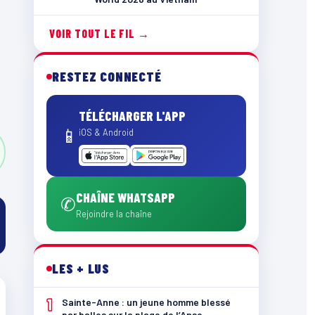
VOIR TOUT LE FIL →
RESTEZ CONNECTÉ
TÉLÉCHARGER L'APP
📱
iOS & Android
CHAÎNE WHATSAPP
✆
Rejoindre la chaîne
LES + LUS
1
Sainte-Anne : un jeune homme blessé
par balles sur la plage de l’Anse