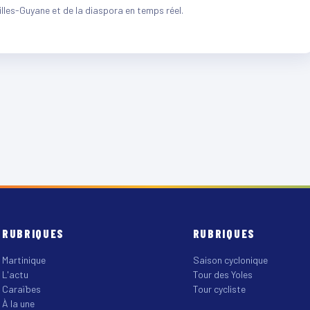
illes-Guyane et de la diaspora en temps réel.
RUBRIQUES
RUBRIQUES
Martinique
Saison cyclonique
L'actu
Tour des Yoles
Caraïbes
Tour cycliste
À la une